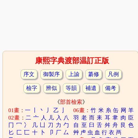
康熙字典渡部温訂正版
序文
御製序
上諭
纂修
凡例
檢字
辨似
等韻
補遺
備考
《
部首檢索
》
01畫：
一
丨
丶
丿
乙
亅
06畫：
竹
米
糸
缶
网
羊
02畫：
二
亠
人
儿
入
八
羽
老
而
耒
耳
聿
肉
臣
冂
冖
冫
几
凵
刀
力
勹
自
至
臼
舌
舛
舟
艮
色
匕
匚
匸
十
卜
卩
厂
厶
艸
虍
虫
血
行
衣
襾