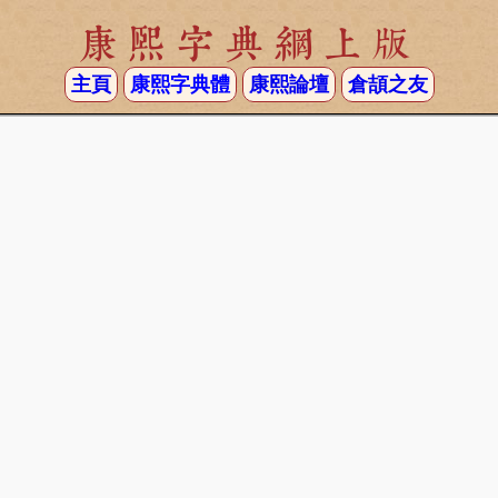
康熙字典網上版
主頁
康熙字典體
康熙論壇
倉頡之友