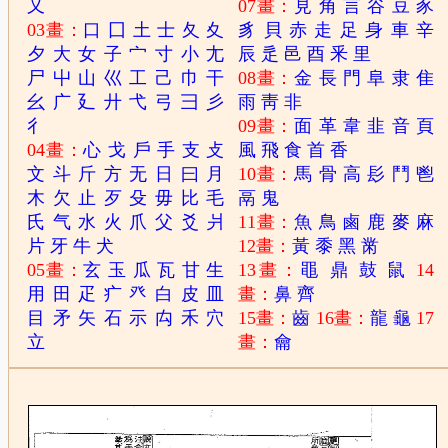
又
07畫：
見
角
言
谷
豆
豕
03畫：
口
囗
土
士
夂
夊
豸
貝
赤
走
足
身
車
辛
夕
大
女
子
宀
寸
小
尢
辰
辵
邑
酉
釆
里
尸
屮
山
巛
工
己
巾
干
08畫：
金
長
門
阜
隶
隹
幺
广
廴
廾
弋
弓
彐
彡
雨
靑
非
彳
09畫：
面
革
韋
韭
音
頁
04畫：
心
戈
戶
手
支
攴
風
飛
食
首
香
文
斗
斤
方
无
日
曰
月
10畫：
馬
骨
高
髟
鬥
鬯
木
欠
止
歹
殳
毋
比
毛
鬲
鬼
氏
气
水
火
爪
父
爻
爿
11畫：
魚
鳥
鹵
鹿
麥
麻
片
牙
牛
犬
12畫：
黃
黍
黑
黹
05畫：
玄
玉
瓜
瓦
甘
生
13畫：
黽
鼎
鼓
鼠
14
用
田
疋
疒
癶
白
皮
皿
畫：
鼻
齊
目
矛
矢
石
示
禸
禾
穴
15畫：
齒
16畫：
龍
龜
17
立
畫：
龠