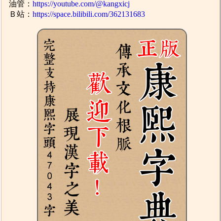
油管：
https://youtube.com/@kangxicj
Ｂ站：
https://space.bilibili.com/362131683