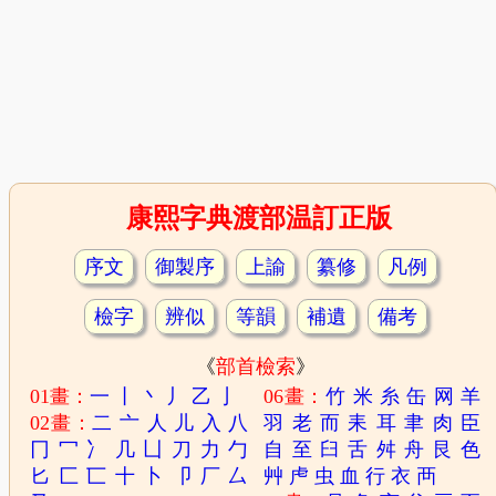
康熙字典渡部温訂正版
序文
御製序
上諭
纂修
凡例
檢字
辨似
等韻
補遺
備考
《
部首檢索
》
01畫：
一
丨
丶
丿
乙
亅
06畫：
竹
米
糸
缶
网
羊
02畫：
二
亠
人
儿
入
八
羽
老
而
耒
耳
聿
肉
臣
冂
冖
冫
几
凵
刀
力
勹
自
至
臼
舌
舛
舟
艮
色
匕
匚
匸
十
卜
卩
厂
厶
艸
虍
虫
血
行
衣
襾