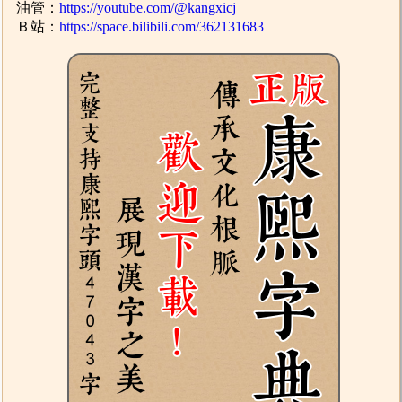
油管：
https://youtube.com/@kangxicj
Ｂ站：
https://space.bilibili.com/362131683