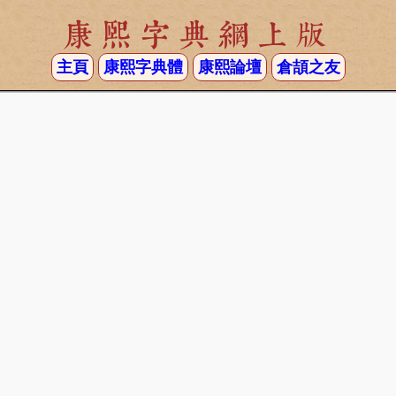
康熙字典網上版
主頁
康熙字典體
康熙論壇
倉頡之友