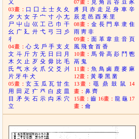
又
07畫：
見
角
言
谷
豆
豕
03畫：
口
囗
土
士
夂
夊
豸
貝
赤
走
足
身
車
辛
夕
大
女
子
宀
寸
小
尢
辰
辵
邑
酉
釆
里
尸
屮
山
巛
工
己
巾
干
08畫：
金
長
門
阜
隶
隹
幺
广
廴
廾
弋
弓
彐
彡
雨
靑
非
彳
09畫：
面
革
韋
韭
音
頁
04畫：
心
戈
戶
手
支
攴
風
飛
食
首
香
文
斗
斤
方
无
日
曰
月
10畫：
馬
骨
高
髟
鬥
鬯
木
欠
止
歹
殳
毋
比
毛
鬲
鬼
氏
气
水
火
爪
父
爻
爿
11畫：
魚
鳥
鹵
鹿
麥
麻
片
牙
牛
犬
12畫：
黃
黍
黑
黹
05畫：
玄
玉
瓜
瓦
甘
生
13畫：
黽
鼎
鼓
鼠
14
用
田
疋
疒
癶
白
皮
皿
畫：
鼻
齊
目
矛
矢
石
示
禸
禾
穴
15畫：
齒
16畫：
龍
龜
17
立
畫：
龠