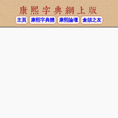
康熙字典網上版
主頁
康熙字典體
康熙論壇
倉頡之友