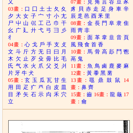
又
07畫：
見
角
言
谷
豆
豕
03畫：
口
囗
土
士
夂
夊
豸
貝
赤
走
足
身
車
辛
夕
大
女
子
宀
寸
小
尢
辰
辵
邑
酉
釆
里
尸
屮
山
巛
工
己
巾
干
08畫：
金
長
門
阜
隶
隹
幺
广
廴
廾
弋
弓
彐
彡
雨
靑
非
彳
09畫：
面
革
韋
韭
音
頁
04畫：
心
戈
戶
手
支
攴
風
飛
食
首
香
文
斗
斤
方
无
日
曰
月
10畫：
馬
骨
高
髟
鬥
鬯
木
欠
止
歹
殳
毋
比
毛
鬲
鬼
氏
气
水
火
爪
父
爻
爿
11畫：
魚
鳥
鹵
鹿
麥
麻
片
牙
牛
犬
12畫：
黃
黍
黑
黹
05畫：
玄
玉
瓜
瓦
甘
生
13畫：
黽
鼎
鼓
鼠
14
用
田
疋
疒
癶
白
皮
皿
畫：
鼻
齊
目
矛
矢
石
示
禸
禾
穴
15畫：
齒
16畫：
龍
龜
17
立
畫：
龠