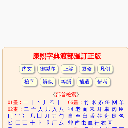
康熙字典渡部温訂正版
序文
御製序
上諭
纂修
凡例
檢字
辨似
等韻
補遺
備考
《
部首檢索
》
01畫：
一
丨
丶
丿
乙
亅
06畫：
竹
米
糸
缶
网
羊
02畫：
二
亠
人
儿
入
八
羽
老
而
耒
耳
聿
肉
臣
冂
冖
冫
几
凵
刀
力
勹
自
至
臼
舌
舛
舟
艮
色
匕
匚
匸
十
卜
卩
厂
厶
艸
虍
虫
血
行
衣
襾