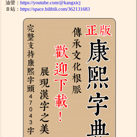
油管：
https://youtube.com/@kangxicj
Ｂ站：
https://space.bilibili.com/362131683