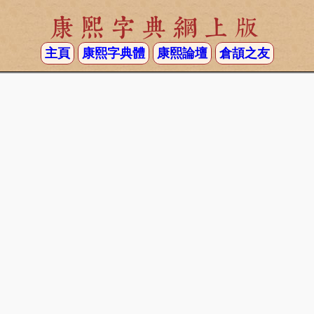
康熙字典網上版
主頁
康熙字典體
康熙論壇
倉頡之友