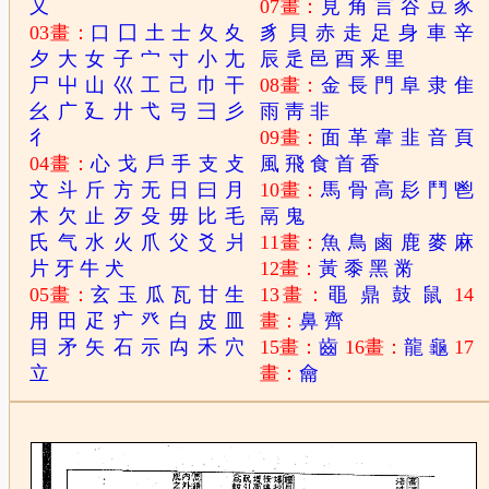
又
07畫：
見
角
言
谷
豆
豕
03畫：
口
囗
土
士
夂
夊
豸
貝
赤
走
足
身
車
辛
夕
大
女
子
宀
寸
小
尢
辰
辵
邑
酉
釆
里
尸
屮
山
巛
工
己
巾
干
08畫：
金
長
門
阜
隶
隹
幺
广
廴
廾
弋
弓
彐
彡
雨
靑
非
彳
09畫：
面
革
韋
韭
音
頁
04畫：
心
戈
戶
手
支
攴
風
飛
食
首
香
文
斗
斤
方
无
日
曰
月
10畫：
馬
骨
高
髟
鬥
鬯
木
欠
止
歹
殳
毋
比
毛
鬲
鬼
氏
气
水
火
爪
父
爻
爿
11畫：
魚
鳥
鹵
鹿
麥
麻
片
牙
牛
犬
12畫：
黃
黍
黑
黹
05畫：
玄
玉
瓜
瓦
甘
生
13畫：
黽
鼎
鼓
鼠
14
用
田
疋
疒
癶
白
皮
皿
畫：
鼻
齊
目
矛
矢
石
示
禸
禾
穴
15畫：
齒
16畫：
龍
龜
17
立
畫：
龠