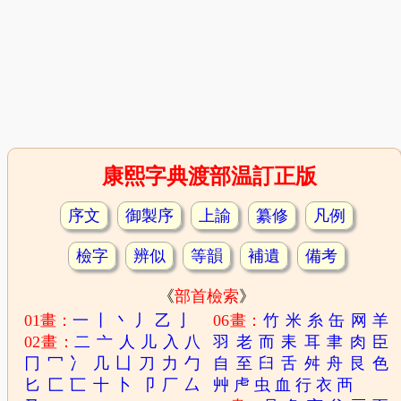
康熙字典渡部温訂正版
序文
御製序
上諭
纂修
凡例
檢字
辨似
等韻
補遺
備考
《
部首檢索
》
01畫：
一
丨
丶
丿
乙
亅
06畫：
竹
米
糸
缶
网
羊
02畫：
二
亠
人
儿
入
八
羽
老
而
耒
耳
聿
肉
臣
冂
冖
冫
几
凵
刀
力
勹
自
至
臼
舌
舛
舟
艮
色
匕
匚
匸
十
卜
卩
厂
厶
艸
虍
虫
血
行
衣
襾