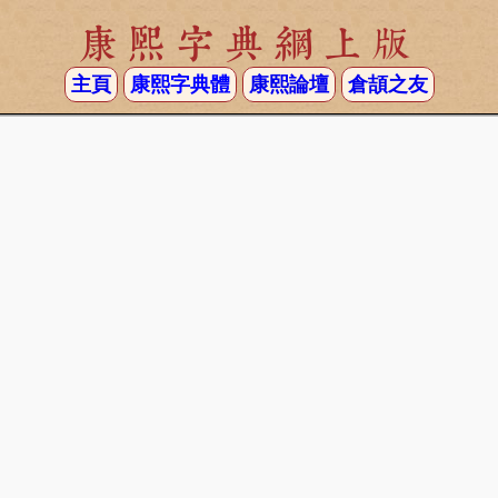
康熙字典網上版
主頁
康熙字典體
康熙論壇
倉頡之友