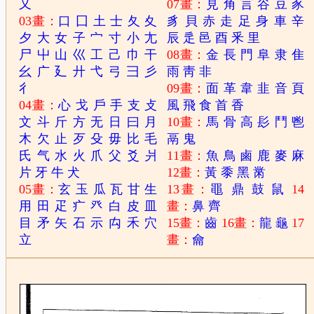
又
07畫：
見
角
言
谷
豆
豕
03畫：
口
囗
土
士
夂
夊
豸
貝
赤
走
足
身
車
辛
夕
大
女
子
宀
寸
小
尢
辰
辵
邑
酉
釆
里
尸
屮
山
巛
工
己
巾
干
08畫：
金
長
門
阜
隶
隹
幺
广
廴
廾
弋
弓
彐
彡
雨
靑
非
彳
09畫：
面
革
韋
韭
音
頁
04畫：
心
戈
戶
手
支
攴
風
飛
食
首
香
文
斗
斤
方
无
日
曰
月
10畫：
馬
骨
高
髟
鬥
鬯
木
欠
止
歹
殳
毋
比
毛
鬲
鬼
氏
气
水
火
爪
父
爻
爿
11畫：
魚
鳥
鹵
鹿
麥
麻
片
牙
牛
犬
12畫：
黃
黍
黑
黹
05畫：
玄
玉
瓜
瓦
甘
生
13畫：
黽
鼎
鼓
鼠
14
用
田
疋
疒
癶
白
皮
皿
畫：
鼻
齊
目
矛
矢
石
示
禸
禾
穴
15畫：
齒
16畫：
龍
龜
17
立
畫：
龠