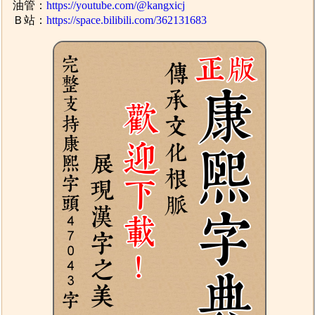
油管：
https://youtube.com/@kangxicj
Ｂ站：
https://space.bilibili.com/362131683