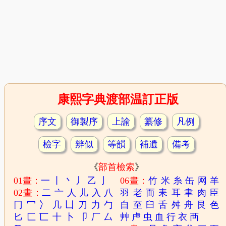
康熙字典渡部温訂正版
序文
御製序
上諭
纂修
凡例
檢字
辨似
等韻
補遺
備考
《
部首檢索
》
01畫：
一
丨
丶
丿
乙
亅
06畫：
竹
米
糸
缶
网
羊
02畫：
二
亠
人
儿
入
八
羽
老
而
耒
耳
聿
肉
臣
冂
冖
冫
几
凵
刀
力
勹
自
至
臼
舌
舛
舟
艮
色
匕
匚
匸
十
卜
卩
厂
厶
艸
虍
虫
血
行
衣
襾