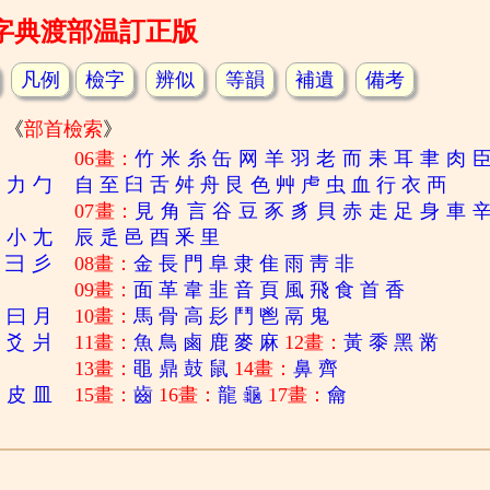
字典渡部温訂正版
凡例
檢字
辨似
等韻
補遺
備考
《
部首檢索
》
06畫：
竹
米
糸
缶
网
羊
羽
老
而
耒
耳
聿
肉
刀
力
勹
自
至
臼
舌
舛
舟
艮
色
艸
虍
虫
血
行
衣
襾
07畫：
見
角
言
谷
豆
豕
豸
貝
赤
走
足
身
車
寸
小
尢
辰
辵
邑
酉
釆
里
彐
彡
08畫：
金
長
門
阜
隶
隹
雨
靑
非
09畫：
面
革
韋
韭
音
頁
風
飛
食
首
香
日
曰
月
10畫：
馬
骨
高
髟
鬥
鬯
鬲
鬼
爻
爿
11畫：
魚
鳥
鹵
鹿
麥
麻
12畫：
黃
黍
黑
黹
13畫：
黽
鼎
鼓
鼠
14畫：
鼻
齊
白
皮
皿
15畫：
齒
16畫：
龍
龜
17畫：
龠