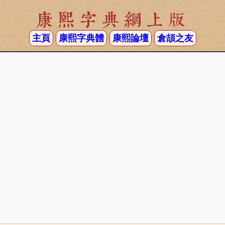
康熙字典網上版
主頁
康熙字典體
康熙論壇
倉頡之友