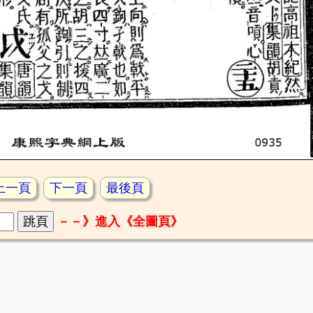
上一頁
下一頁
最後頁
－－》進入《全圖頁》