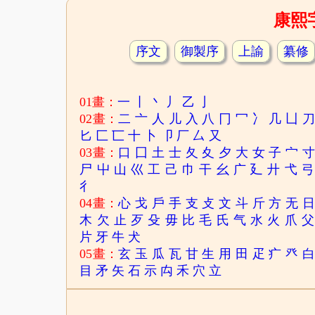
康熙
序文
御製序
上諭
纂修
01畫：
一
丨
丶
丿
乙
亅
02畫：
二
亠
人
儿
入
八
冂
冖
冫
几
凵
匕
匚
匸
十
卜
卩
厂
厶
又
03畫：
口
囗
土
士
夂
夊
夕
大
女
子
宀
尸
屮
山
巛
工
己
巾
干
幺
广
廴
廾
弋
弓
彳
04畫：
心
戈
戶
手
支
攴
文
斗
斤
方
无
木
欠
止
歹
殳
毋
比
毛
氏
气
水
火
爪
父
片
牙
牛
犬
05畫：
玄
玉
瓜
瓦
甘
生
用
田
疋
疒
癶
目
矛
矢
石
示
禸
禾
穴
立