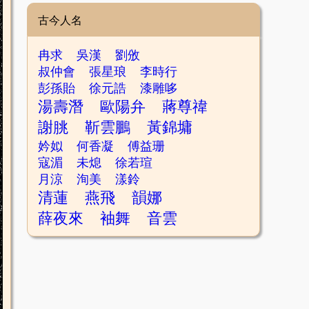
古今人名
冉求
吳漢
劉攽
叔仲會
張星琅
李時行
彭孫貽
徐元誥
漆雕哆
湯壽潛
歐陽弁
蔣尊禕
謝朓
靳雲鵬
黃錦墉
妗姒
何香凝
傅益珊
寇湄
未熄
徐若瑄
月涼
洵美
漾鈴
清蓮
燕飛
韻娜
薛夜來
袖舞
音雲