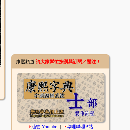
康熙頻道
請大家幫忙按讚與訂閱／關注！
⏵
油管 Youtube
｜
⏵
哔哩哔哩B站