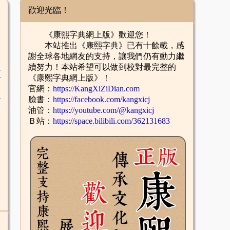
歡迎光臨！
《康熙字典網上版》歡迎您！
本站推出《康熙字典》已有十餘載，感
謝全球各地網友的支持，讓我們仍有動力繼
續努力！本站希望可以做到校對最完整的
臣
《康熙字典網上版》！
官網：
https://KangXiZiDian.com
辛
臉書：
https://facebook.com/kangxicj
油管：
https://youtube.com/@kangxicj
Ｂ站：
https://space.bilibili.com/362131683