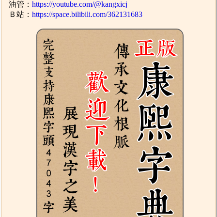
油管：
https://youtube.com/@kangxicj
Ｂ站：
https://space.bilibili.com/362131683