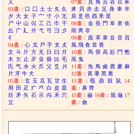
又
07畫：
見
角
言
谷
豆
豕
03畫：
口
囗
土
士
夂
夊
豸
貝
赤
走
足
身
車
辛
夕
大
女
子
宀
寸
小
尢
辰
辵
邑
酉
釆
里
尸
屮
山
巛
工
己
巾
干
08畫：
金
長
門
阜
隶
隹
幺
广
廴
廾
弋
弓
彐
彡
雨
靑
非
彳
09畫：
面
革
韋
韭
音
頁
04畫：
心
戈
戶
手
支
攴
風
飛
食
首
香
文
斗
斤
方
无
日
曰
月
10畫：
馬
骨
高
髟
鬥
鬯
木
欠
止
歹
殳
毋
比
毛
鬲
鬼
氏
气
水
火
爪
父
爻
爿
11畫：
魚
鳥
鹵
鹿
麥
麻
片
牙
牛
犬
12畫：
黃
黍
黑
黹
05畫：
玄
玉
瓜
瓦
甘
生
13畫：
黽
鼎
鼓
鼠
14
用
田
疋
疒
癶
白
皮
皿
畫：
鼻
齊
目
矛
矢
石
示
禸
禾
穴
15畫：
齒
16畫：
龍
龜
17
立
畫：
龠