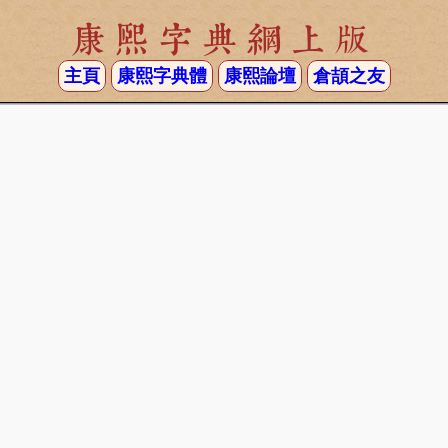
康熙字典網上版
主頁
康熙字典體
康熙論壇
倉頡之友