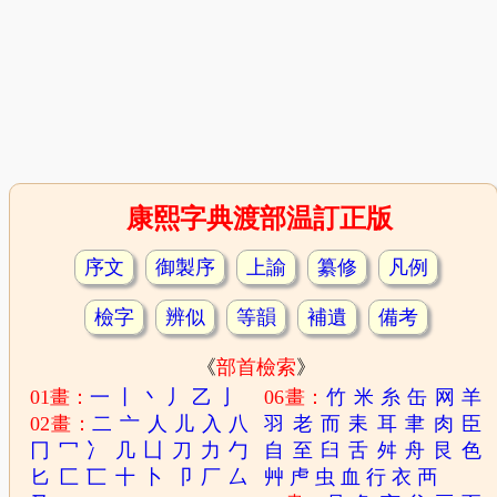
康熙字典渡部温訂正版
序文
御製序
上諭
纂修
凡例
檢字
辨似
等韻
補遺
備考
《
部首檢索
》
01畫：
一
丨
丶
丿
乙
亅
06畫：
竹
米
糸
缶
网
羊
02畫：
二
亠
人
儿
入
八
羽
老
而
耒
耳
聿
肉
臣
冂
冖
冫
几
凵
刀
力
勹
自
至
臼
舌
舛
舟
艮
色
匕
匚
匸
十
卜
卩
厂
厶
艸
虍
虫
血
行
衣
襾