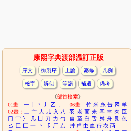
康熙字典渡部温訂正版
序文
御製序
上諭
纂修
凡例
檢字
辨似
等韻
補遺
備考
《
部首檢索
》
01畫：
一
丨
丶
丿
乙
亅
06畫：
竹
米
糸
缶
网
羊
02畫：
二
亠
人
儿
入
八
羽
老
而
耒
耳
聿
肉
臣
冂
冖
冫
几
凵
刀
力
勹
自
至
臼
舌
舛
舟
艮
色
匕
匚
匸
十
卜
卩
厂
厶
艸
虍
虫
血
行
衣
襾