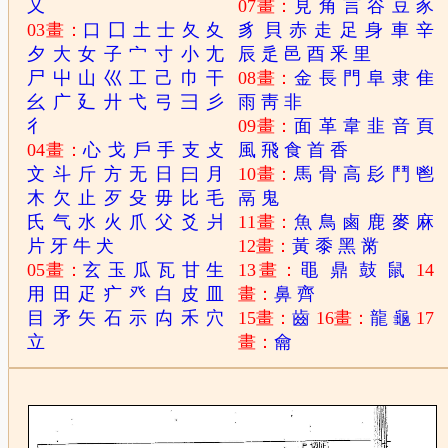
又
07畫：
見
角
言
谷
豆
豕
03畫：
口
囗
土
士
夂
夊
豸
貝
赤
走
足
身
車
辛
夕
大
女
子
宀
寸
小
尢
辰
辵
邑
酉
釆
里
尸
屮
山
巛
工
己
巾
干
08畫：
金
長
門
阜
隶
隹
幺
广
廴
廾
弋
弓
彐
彡
雨
靑
非
彳
09畫：
面
革
韋
韭
音
頁
04畫：
心
戈
戶
手
支
攴
風
飛
食
首
香
文
斗
斤
方
无
日
曰
月
10畫：
馬
骨
高
髟
鬥
鬯
木
欠
止
歹
殳
毋
比
毛
鬲
鬼
氏
气
水
火
爪
父
爻
爿
11畫：
魚
鳥
鹵
鹿
麥
麻
片
牙
牛
犬
12畫：
黃
黍
黑
黹
05畫：
玄
玉
瓜
瓦
甘
生
13畫：
黽
鼎
鼓
鼠
14
用
田
疋
疒
癶
白
皮
皿
畫：
鼻
齊
目
矛
矢
石
示
禸
禾
穴
15畫：
齒
16畫：
龍
龜
17
立
畫：
龠