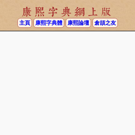
康熙字典網上版
主頁
康熙字典體
康熙論壇
倉頡之友