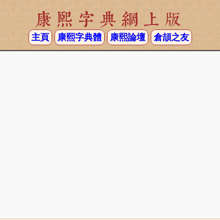
康熙字典網上版
主頁
康熙字典體
康熙論壇
倉頡之友