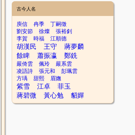
古今人名
庾信
冉季
丁嗣徵
劉安節
徐燦
張裕釗
李賀
時福
江順德
胡漢民
王守
蔣夢麟
餘睥
蕭振瀛
鄭銑
嚴倚雲
佩玲
嚴系雲
凌語詩
張元和
彭珮雲
方瑀
甜熙
眉嫵
紫雪
江卓
菲玉
蔣碧微
黃心勉
貂嬋