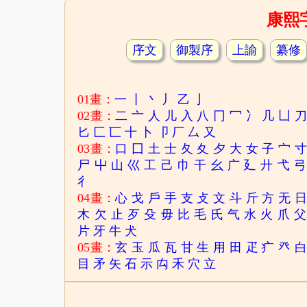
康熙
序文
御製序
上諭
纂修
01畫：
一
丨
丶
丿
乙
亅
02畫：
二
亠
人
儿
入
八
冂
冖
冫
几
凵
匕
匚
匸
十
卜
卩
厂
厶
又
03畫：
口
囗
土
士
夂
夊
夕
大
女
子
宀
尸
屮
山
巛
工
己
巾
干
幺
广
廴
廾
弋
弓
彳
04畫：
心
戈
戶
手
支
攴
文
斗
斤
方
无
木
欠
止
歹
殳
毋
比
毛
氏
气
水
火
爪
父
片
牙
牛
犬
05畫：
玄
玉
瓜
瓦
甘
生
用
田
疋
疒
癶
目
矛
矢
石
示
禸
禾
穴
立