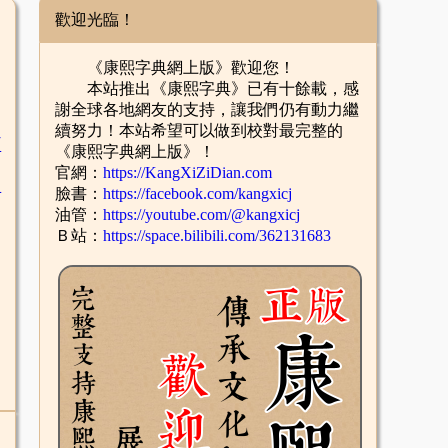
歡迎光臨！
《康熙字典網上版》歡迎您！
本站推出《康熙字典》已有十餘載，感
謝全球各地網友的支持，讓我們仍有動力繼
續努力！本站希望可以做到校對最完整的
臣
《康熙字典網上版》！
官網：
https://KangXiZiDian.com
辛
臉書：
https://facebook.com/kangxicj
油管：
https://youtube.com/@kangxicj
Ｂ站：
https://space.bilibili.com/362131683