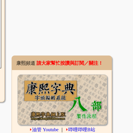
康熙頻道
請大家幫忙按讚與訂閱／關注！
⏵
油管 Youtube
｜
⏵
哔哩哔哩B站