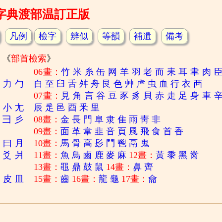
字典渡部温訂正版
凡例
檢字
辨似
等韻
補遺
備考
《
部首檢索
》
06畫：
竹
米
糸
缶
网
羊
羽
老
而
耒
耳
聿
肉
刀
力
勹
自
至
臼
舌
舛
舟
艮
色
艸
虍
虫
血
行
衣
襾
07畫：
見
角
言
谷
豆
豕
豸
貝
赤
走
足
身
車
寸
小
尢
辰
辵
邑
酉
釆
里
彐
彡
08畫：
金
長
門
阜
隶
隹
雨
靑
非
09畫：
面
革
韋
韭
音
頁
風
飛
食
首
香
日
曰
月
10畫：
馬
骨
高
髟
鬥
鬯
鬲
鬼
爻
爿
11畫：
魚
鳥
鹵
鹿
麥
麻
12畫：
黃
黍
黑
黹
13畫：
黽
鼎
鼓
鼠
14畫：
鼻
齊
白
皮
皿
15畫：
齒
16畫：
龍
龜
17畫：
龠