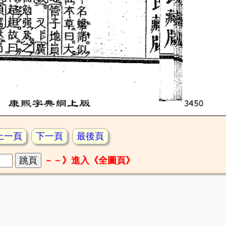
上一頁
下一頁
最後頁
－－》進入《全圖頁》