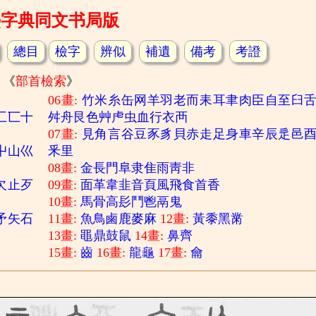
熙字典同文书局版
總目
檢字
辨似
補遺
備考
考證
《
部首檢索
》
06畫:
竹
米
糸
缶
网
羊
羽
老
而
耒
耳
聿
肉
臣
自
至
臼
匚
匸
十
舛
舟
艮
色
艸
虍
虫
血
行
衣
襾
07畫:
見
角
言
谷
豆
豕
豸
貝
赤
走
足
身
車
辛
辰
辵
邑
屮
山
巛
釆
里
08畫:
金
長
門
阜
隶
隹
雨
靑
非
欠
止
歹
09畫:
面
革
韋
韭
音
頁
風
飛
食
首
香
10畫:
馬
骨
高
髟
鬥
鬯
鬲
鬼
矛
矢
石
11畫:
魚
鳥
鹵
鹿
麥
麻
12畫:
黃
黍
黑
黹
13畫:
黽
鼎
鼓
鼠
14畫:
鼻
齊
15畫:
齒
16畫:
龍
龜
17畫:
龠