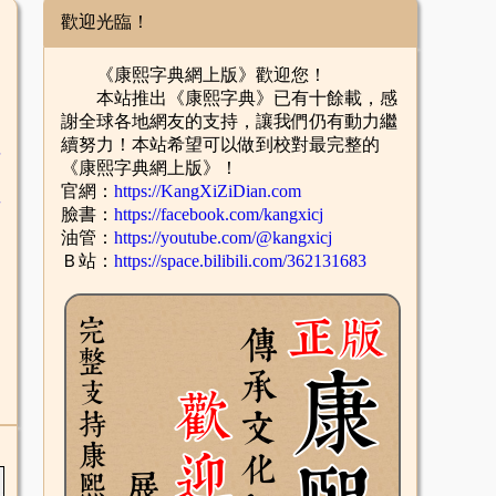
歡迎光臨！
《康熙字典網上版》歡迎您！
本站推出《康熙字典》已有十餘載，感
謝全球各地網友的支持，讓我們仍有動力繼
續努力！本站希望可以做到校對最完整的
舌
《康熙字典網上版》！
官網：
https://KangXiZiDian.com
酉
臉書：
https://facebook.com/kangxicj
油管：
https://youtube.com/@kangxicj
Ｂ站：
https://space.bilibili.com/362131683