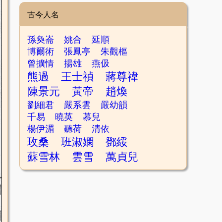
古今人名
孫奐崙
姚合
延順
博爾術
張鳳亭
朱觀樞
曾擴情
揚雄
燕伋
熊過
王士禎
蔣尊禕
陳景元
黃帝
趙煥
劉細君
嚴系雲
嚴幼韻
千易
曉英
慕兒
楊伊湄
聽荷
清依
玫桑
班淑嫻
鄧綏
蘇雪林
雲雪
萬貞兒