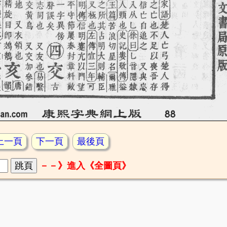
上一頁
下一頁
最後頁
－－》進入《全圖頁》