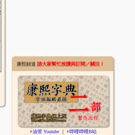
康熙頻道
請大家幫忙按讚與訂閱／關注！
⏵
油管 Youtube
｜
⏵
哔哩哔哩B站