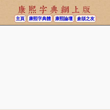
康熙字典網上版
主頁
康熙字典體
康熙論壇
倉頡之友