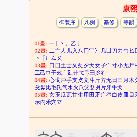
康
御製序
凡例
纂修
等韻
01畫:
一
丨
丶
丿
乙
亅
02畫:
二
亠
人
儿
入
八
冂
冖
冫
几
凵
刀
力
勹
匕
卜
卩
厂
厶
又
03畫:
口
囗
土
士
夂
夊
夕
大
女
子
宀
寸
小
尢
尸
工
己
巾
干
幺
广
廴
廾
弋
弓
彐
彡
彳
04畫:
心
戈
戶
手
支
攴
文
斗
斤
方
无
日
曰
月
木
殳
毋
比
毛
氏
气
水
火
爪
父
爻
爿
片
牙
牛
犬
05畫:
玄
玉
瓜
瓦
甘
生
用
田
疋
疒
癶
白
皮
皿
目
示
禸
禾
穴
立