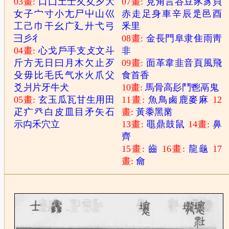
03畫:
口
囗
土
士
夂
夊
夕
大
07畫:
見
角
言
谷
豆
豕
豸
貝
女
子
宀
寸
小
尢
尸
屮
山
巛
赤
走
足
身
車
辛
辰
辵
邑
酉
工
己
巾
干
幺
广
廴
廾
弋
弓
釆
里
彐
彡
彳
08畫:
金
長
門
阜
隶
隹
雨
靑
04畫:
心
戈
戶
手
支
攴
文
斗
非
斤
方
无
日
曰
月
木
欠
止
歹
09畫:
面
革
韋
韭
音
頁
風
飛
殳
毋
比
毛
氏
气
水
火
爪
父
食
首
香
爻
爿
片
牙
牛
犬
10畫:
馬
骨
高
髟
鬥
鬯
鬲
鬼
05畫:
玄
玉
瓜
瓦
甘
生
用
田
11畫:
魚
鳥
鹵
鹿
麥
麻
12
疋
疒
癶
白
皮
皿
目
矛
矢
石
畫:
黃
黍
黑
黹
示
禸
禾
穴
立
13畫:
黽
鼎
鼓
鼠
14畫:
鼻
齊
15畫:
齒
16畫:
龍
龜
17
畫:
龠