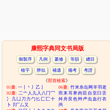
康熙字典同文书局版
御製序
凡例
纂修
等韻
總目
檢字
辨似
補遺
備考
考證
《
部首檢索
》
01畫:
一
丨
丶
丿
乙
亅
06畫:
竹
米
糸
缶
网
羊
羽
老
02畫:
二
亠
人
儿
入
八
冂
冖
而
耒
耳
聿
肉
臣
自
至
臼
舌
冫
几
凵
刀
力
勹
匕
匚
匸
十
舛
舟
艮
色
艸
虍
虫
血
行
衣
卜
卩
厂
厶
又
襾