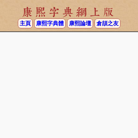
康熙字典網上版
主頁
康熙字典體
康熙論壇
倉頡之友