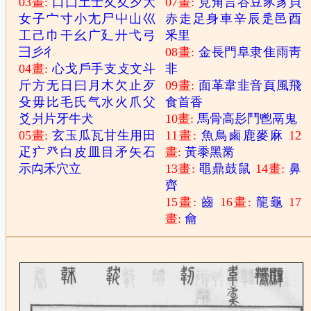
03畫:
口
囗
土
士
夂
夊
夕
大
07畫:
見
角
言
谷
豆
豕
豸
貝
女
子
宀
寸
小
尢
尸
屮
山
巛
赤
走
足
身
車
辛
辰
辵
邑
酉
工
己
巾
干
幺
广
廴
廾
弋
弓
釆
里
彐
彡
彳
08畫:
金
長
門
阜
隶
隹
雨
靑
04畫:
心
戈
戶
手
支
攴
文
斗
非
斤
方
无
日
曰
月
木
欠
止
歹
09畫:
面
革
韋
韭
音
頁
風
飛
殳
毋
比
毛
氏
气
水
火
爪
父
食
首
香
爻
爿
片
牙
牛
犬
10畫:
馬
骨
高
髟
鬥
鬯
鬲
鬼
05畫:
玄
玉
瓜
瓦
甘
生
用
田
11畫:
魚
鳥
鹵
鹿
麥
麻
12
疋
疒
癶
白
皮
皿
目
矛
矢
石
畫:
黃
黍
黑
黹
示
禸
禾
穴
立
13畫:
黽
鼎
鼓
鼠
14畫:
鼻
齊
15畫:
齒
16畫:
龍
龜
17
畫:
龠