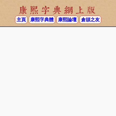
康熙字典網上版
主頁
康熙字典體
康熙論壇
倉頡之友