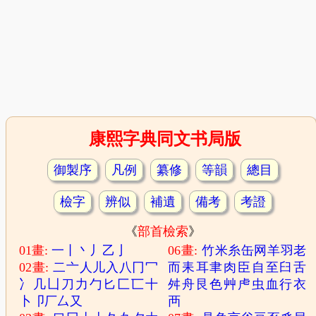
康熙字典同文书局版
御製序
凡例
纂修
等韻
總目
檢字
辨似
補遺
備考
考證
《
部首檢索
》
01畫:
一
丨
丶
丿
乙
亅
06畫:
竹
米
糸
缶
网
羊
羽
老
02畫:
二
亠
人
儿
入
八
冂
冖
而
耒
耳
聿
肉
臣
自
至
臼
舌
冫
几
凵
刀
力
勹
匕
匚
匸
十
舛
舟
艮
色
艸
虍
虫
血
行
衣
卜
卩
厂
厶
又
襾