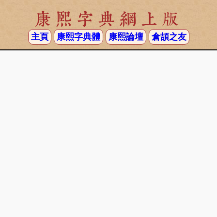
康熙字典網上版
主頁
康熙字典體
康熙論壇
倉頡之友