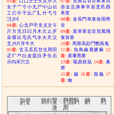
03畫:
口
囗
土
士
夂
夊
夕
大
07畫:
見
角
言
谷
豆
豕
豸
貝
女
子
宀
寸
小
尢
尸
屮
山
巛
赤
走
足
身
車
辛
辰
辵
邑
酉
工
己
巾
干
幺
广
廴
廾
弋
弓
釆
里
彐
彡
彳
08畫:
金
長
門
阜
隶
隹
雨
靑
04畫:
心
戈
戶
手
支
攴
文
斗
非
斤
方
无
日
曰
月
木
欠
止
歹
09畫:
面
革
韋
韭
音
頁
風
飛
殳
毋
比
毛
氏
气
水
火
爪
父
食
首
香
爻
爿
片
牙
牛
犬
10畫:
馬
骨
高
髟
鬥
鬯
鬲
鬼
05畫:
玄
玉
瓜
瓦
甘
生
用
田
11畫:
魚
鳥
鹵
鹿
麥
麻
12
疋
疒
癶
白
皮
皿
目
矛
矢
石
畫:
黃
黍
黑
黹
示
禸
禾
穴
立
13畫:
黽
鼎
鼓
鼠
14畫:
鼻
齊
15畫:
齒
16畫:
龍
龜
17
畫:
龠