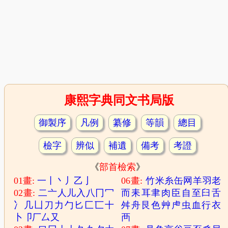
康熙字典同文书局版
御製序
凡例
纂修
等韻
總目
檢字
辨似
補遺
備考
考證
《
部首檢索
》
01畫:
一
丨
丶
丿
乙
亅
06畫:
竹
米
糸
缶
网
羊
羽
老
02畫:
二
亠
人
儿
入
八
冂
冖
而
耒
耳
聿
肉
臣
自
至
臼
舌
冫
几
凵
刀
力
勹
匕
匚
匸
十
舛
舟
艮
色
艸
虍
虫
血
行
衣
卜
卩
厂
厶
又
襾