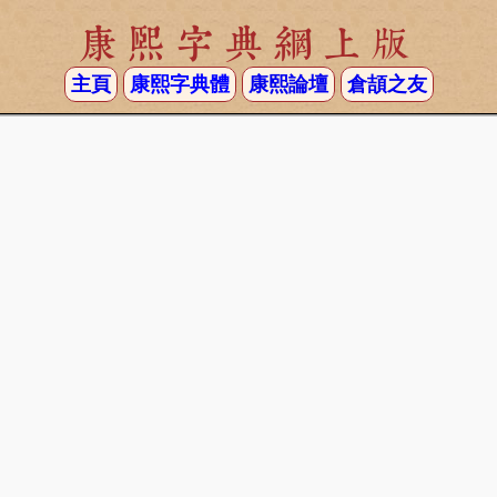
康熙字典網上版
主頁
康熙字典體
康熙論壇
倉頡之友