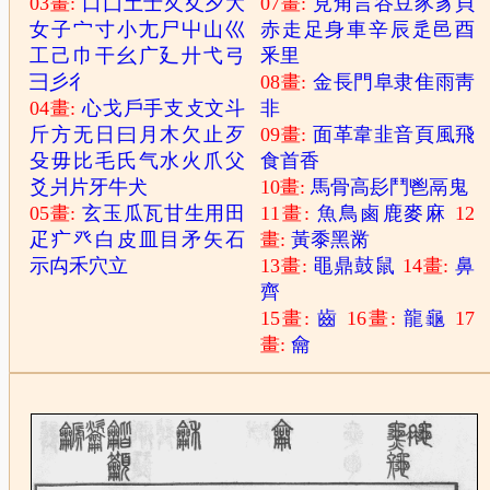
03畫:
口
囗
土
士
夂
夊
夕
大
07畫:
見
角
言
谷
豆
豕
豸
貝
女
子
宀
寸
小
尢
尸
屮
山
巛
赤
走
足
身
車
辛
辰
辵
邑
酉
工
己
巾
干
幺
广
廴
廾
弋
弓
釆
里
彐
彡
彳
08畫:
金
長
門
阜
隶
隹
雨
靑
04畫:
心
戈
戶
手
支
攴
文
斗
非
斤
方
无
日
曰
月
木
欠
止
歹
09畫:
面
革
韋
韭
音
頁
風
飛
殳
毋
比
毛
氏
气
水
火
爪
父
食
首
香
爻
爿
片
牙
牛
犬
10畫:
馬
骨
高
髟
鬥
鬯
鬲
鬼
05畫:
玄
玉
瓜
瓦
甘
生
用
田
11畫:
魚
鳥
鹵
鹿
麥
麻
12
疋
疒
癶
白
皮
皿
目
矛
矢
石
畫:
黃
黍
黑
黹
示
禸
禾
穴
立
13畫:
黽
鼎
鼓
鼠
14畫:
鼻
齊
15畫:
齒
16畫:
龍
龜
17
畫:
龠