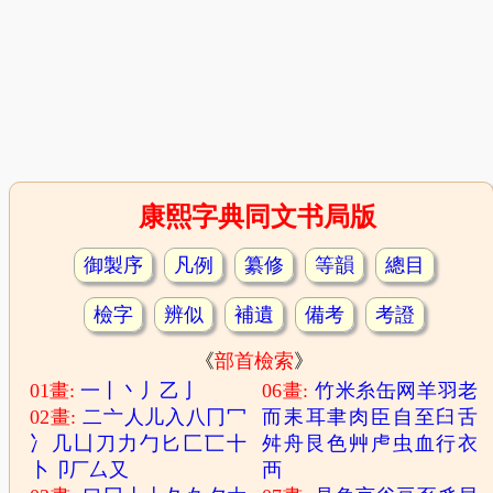
康熙字典同文书局版
御製序
凡例
纂修
等韻
總目
檢字
辨似
補遺
備考
考證
《
部首檢索
》
01畫:
一
丨
丶
丿
乙
亅
06畫:
竹
米
糸
缶
网
羊
羽
老
02畫:
二
亠
人
儿
入
八
冂
冖
而
耒
耳
聿
肉
臣
自
至
臼
舌
冫
几
凵
刀
力
勹
匕
匚
匸
十
舛
舟
艮
色
艸
虍
虫
血
行
衣
卜
卩
厂
厶
又
襾