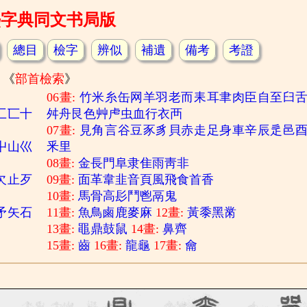
熙字典同文书局版
總目
檢字
辨似
補遺
備考
考證
《
部首檢索
》
06畫:
竹
米
糸
缶
网
羊
羽
老
而
耒
耳
聿
肉
臣
自
至
臼
匚
匸
十
舛
舟
艮
色
艸
虍
虫
血
行
衣
襾
07畫:
見
角
言
谷
豆
豕
豸
貝
赤
走
足
身
車
辛
辰
辵
邑
屮
山
巛
釆
里
08畫:
金
長
門
阜
隶
隹
雨
靑
非
欠
止
歹
09畫:
面
革
韋
韭
音
頁
風
飛
食
首
香
10畫:
馬
骨
高
髟
鬥
鬯
鬲
鬼
矛
矢
石
11畫:
魚
鳥
鹵
鹿
麥
麻
12畫:
黃
黍
黑
黹
13畫:
黽
鼎
鼓
鼠
14畫:
鼻
齊
15畫:
齒
16畫:
龍
龜
17畫:
龠