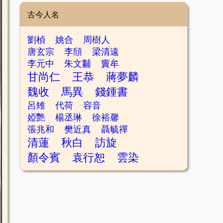
古今人名
劉楨
姚合
周樹人
唐玄宗
李頎
梁清遠
李元中
朱文黼
竇牟
甘尚仁
王恭
蔣夢麟
魏收
馬異
錢鍾書
呂雉
代荷
容音
婭艷
楊丞琳
徐裕馨
張兆和
樊近真
聶毓禪
清蓮
秋白
訪旋
顏令賓
袁行恕
雲染