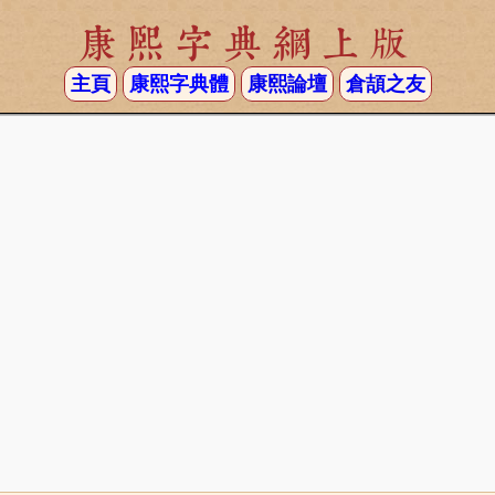
康熙字典網上版
主頁
康熙字典體
康熙論壇
倉頡之友