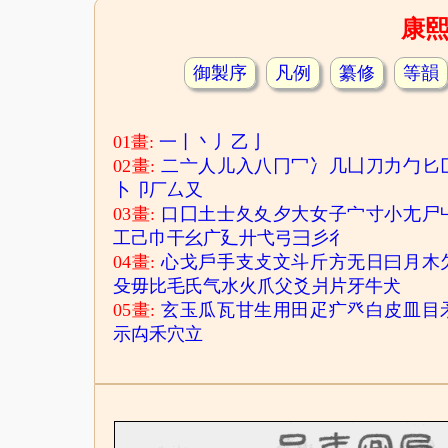
康
御製序
凡例
纂修
等韻
01畫:
一
丨
丶
丿
乙
亅
02畫:
二
亠
人
儿
入
八
冂
冖
冫
几
凵
刀
力
勹
匕
卜
卩
厂
厶
又
03畫:
口
囗
土
士
夂
夊
夕
大
女
子
宀
寸
小
尢
尸
工
己
巾
干
幺
广
廴
廾
弋
弓
彐
彡
彳
04畫:
心
戈
戶
手
支
攴
文
斗
斤
方
无
日
曰
月
木
殳
毋
比
毛
氏
气
水
火
爪
父
爻
爿
片
牙
牛
犬
05畫:
玄
玉
瓜
瓦
甘
生
用
田
疋
疒
癶
白
皮
皿
目
示
禸
禾
穴
立