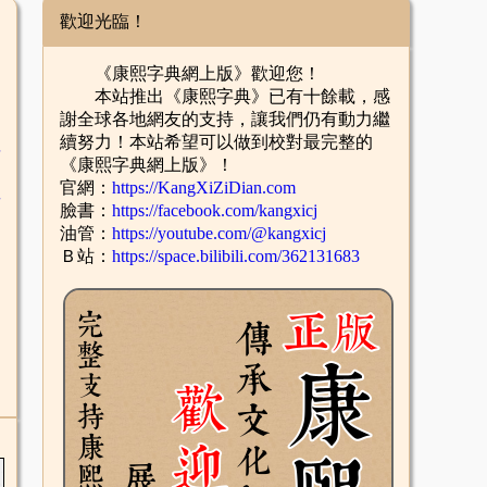
歡迎光臨！
《康熙字典網上版》歡迎您！
本站推出《康熙字典》已有十餘載，感
謝全球各地網友的支持，讓我們仍有動力繼
續努力！本站希望可以做到校對最完整的
舌
《康熙字典網上版》！
官網：
https://KangXiZiDian.com
酉
臉書：
https://facebook.com/kangxicj
油管：
https://youtube.com/@kangxicj
Ｂ站：
https://space.bilibili.com/362131683