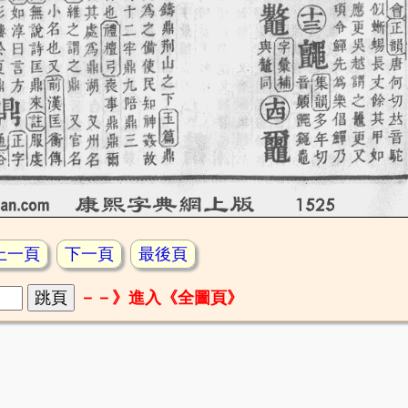
上一頁
下一頁
最後頁
－－》進入《全圖頁》