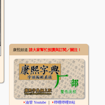
康熙頻道
請大家幫忙按讚與訂閱／關注！
⏵
油管 Youtube
｜
⏵
哔哩哔哩B站