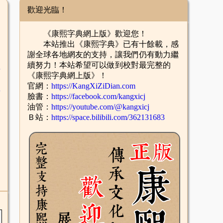
歡迎光臨！
《康熙字典網上版》歡迎您！
本站推出《康熙字典》已有十餘載，感
謝全球各地網友的支持，讓我們仍有動力繼
續努力！本站希望可以做到校對最完整的
舌
《康熙字典網上版》！
官網：
https://KangXiZiDian.com
酉
臉書：
https://facebook.com/kangxicj
油管：
https://youtube.com/@kangxicj
Ｂ站：
https://space.bilibili.com/362131683