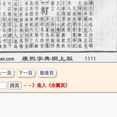
上一頁
下一頁
最後頁
－－》進入《全圖頁》