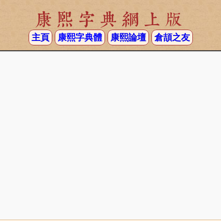
康熙字典網上版
主頁
康熙字典體
康熙論壇
倉頡之友