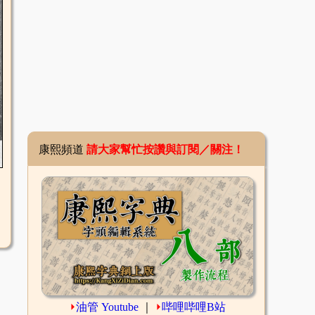
康熙頻道
請大家幫忙按讚與訂閱／關注！
⏵
油管 Youtube
｜
⏵
哔哩哔哩B站