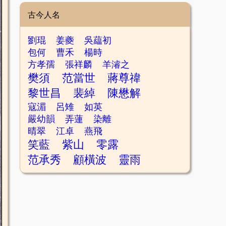
古今人名
劉琨
姜夔
吳藴初
包何
曹禾
楊時
方孝孺
張祥麟
羊濬之
樊須
范當世
蔣尊禕
黎世昌
裴綽
陳懋解
寇湄
呂雉
如英
嚴幼韻
弄蓮
染離
晴翠
江卓
燕飛
笑藍
紫山
零露
范承秀
顧橫波
靈雨