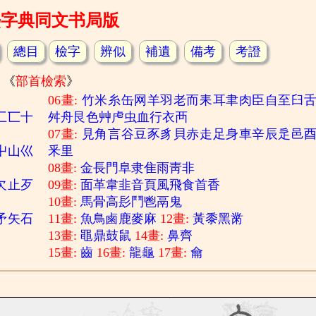
熙字典同文书局版
總目
檢字
辨似
補遺
備考
考證
《
部首檢索
》
06畫:
竹
米
糸
缶
网
羊
羽
老
而
耒
耳
聿
肉
臣
自
至
臼
匚
匸
十
舛
舟
艮
色
艸
虍
虫
血
行
衣
襾
07畫:
見
角
言
谷
豆
豕
豸
貝
赤
走
足
身
車
辛
辰
辵
邑
屮
山
巛
釆
里
08畫:
金
長
門
阜
隶
隹
雨
靑
非
欠
止
歹
09畫:
面
革
韋
韭
音
頁
風
飛
食
首
香
10畫:
馬
骨
高
髟
鬥
鬯
鬲
鬼
矛
矢
石
11畫:
魚
鳥
鹵
鹿
麥
麻
12畫:
黃
黍
黑
黹
13畫:
黽
鼎
鼓
鼠
14畫:
鼻
齊
15畫:
齒
16畫:
龍
龜
17畫:
龠