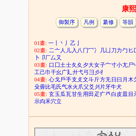
康
御製序
凡例
纂修
等韻
01畫:
一
丨
丶
丿
乙
亅
02畫:
二
亠
人
儿
入
八
冂
冖
冫
几
凵
刀
力
勹
匕
卜
卩
厂
厶
又
03畫:
口
囗
土
士
夂
夊
夕
大
女
子
宀
寸
小
尢
尸
工
己
巾
干
幺
广
廴
廾
弋
弓
彐
彡
彳
04畫:
心
戈
戶
手
支
攴
文
斗
斤
方
无
日
曰
月
木
殳
毋
比
毛
氏
气
水
火
爪
父
爻
爿
片
牙
牛
犬
05畫:
玄
玉
瓜
瓦
甘
生
用
田
疋
疒
癶
白
皮
皿
目
示
禸
禾
穴
立