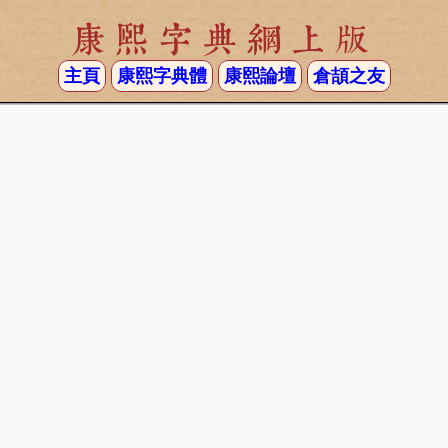
康熙字典網上版
主頁
康熙字典體
康熙論壇
倉頡之友