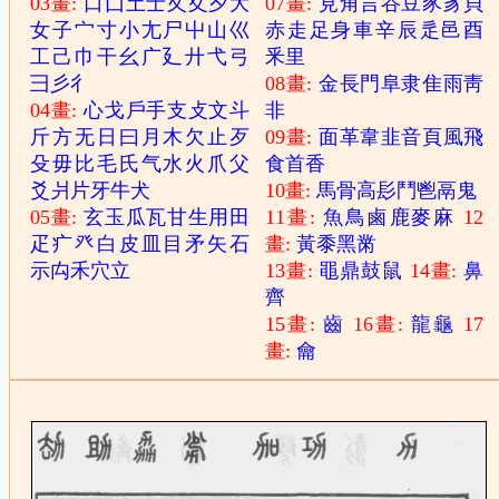
03畫:
口
囗
土
士
夂
夊
夕
大
07畫:
見
角
言
谷
豆
豕
豸
貝
女
子
宀
寸
小
尢
尸
屮
山
巛
赤
走
足
身
車
辛
辰
辵
邑
酉
工
己
巾
干
幺
广
廴
廾
弋
弓
釆
里
彐
彡
彳
08畫:
金
長
門
阜
隶
隹
雨
靑
04畫:
心
戈
戶
手
支
攴
文
斗
非
斤
方
无
日
曰
月
木
欠
止
歹
09畫:
面
革
韋
韭
音
頁
風
飛
殳
毋
比
毛
氏
气
水
火
爪
父
食
首
香
爻
爿
片
牙
牛
犬
10畫:
馬
骨
高
髟
鬥
鬯
鬲
鬼
05畫:
玄
玉
瓜
瓦
甘
生
用
田
11畫:
魚
鳥
鹵
鹿
麥
麻
12
疋
疒
癶
白
皮
皿
目
矛
矢
石
畫:
黃
黍
黑
黹
示
禸
禾
穴
立
13畫:
黽
鼎
鼓
鼠
14畫:
鼻
齊
15畫:
齒
16畫:
龍
龜
17
畫:
龠