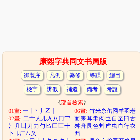
康熙字典同文书局版
御製序
凡例
纂修
等韻
總目
檢字
辨似
補遺
備考
考證
《
部首檢索
》
01畫:
一
丨
丶
丿
乙
亅
06畫:
竹
米
糸
缶
网
羊
羽
老
02畫:
二
亠
人
儿
入
八
冂
冖
而
耒
耳
聿
肉
臣
自
至
臼
舌
冫
几
凵
刀
力
勹
匕
匚
匸
十
舛
舟
艮
色
艸
虍
虫
血
行
衣
卜
卩
厂
厶
又
襾