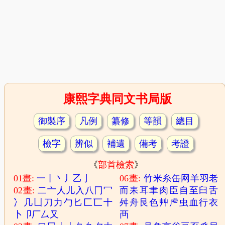
康熙字典同文书局版
御製序
凡例
纂修
等韻
總目
檢字
辨似
補遺
備考
考證
《
部首檢索
》
01畫:
一
丨
丶
丿
乙
亅
06畫:
竹
米
糸
缶
网
羊
羽
老
02畫:
二
亠
人
儿
入
八
冂
冖
而
耒
耳
聿
肉
臣
自
至
臼
舌
冫
几
凵
刀
力
勹
匕
匚
匸
十
舛
舟
艮
色
艸
虍
虫
血
行
衣
卜
卩
厂
厶
又
襾