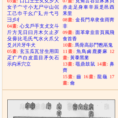
03畫:
口
囗
土
士
夂
夊
夕
大
07畫:
見
角
言
谷
豆
豕
豸
貝
女
子
宀
寸
小
尢
尸
屮
山
巛
赤
走
足
身
車
辛
辰
辵
邑
酉
工
己
巾
干
幺
广
廴
廾
弋
弓
釆
里
彐
彡
彳
08畫:
金
長
門
阜
隶
隹
雨
靑
04畫:
心
戈
戶
手
支
攴
文
斗
非
斤
方
无
日
曰
月
木
欠
止
歹
09畫:
面
革
韋
韭
音
頁
風
飛
殳
毋
比
毛
氏
气
水
火
爪
父
食
首
香
爻
爿
片
牙
牛
犬
10畫:
馬
骨
高
髟
鬥
鬯
鬲
鬼
05畫:
玄
玉
瓜
瓦
甘
生
用
田
11畫:
魚
鳥
鹵
鹿
麥
麻
12
疋
疒
癶
白
皮
皿
目
矛
矢
石
畫:
黃
黍
黑
黹
示
禸
禾
穴
立
13畫:
黽
鼎
鼓
鼠
14畫:
鼻
齊
15畫:
齒
16畫:
龍
龜
17
畫:
龠