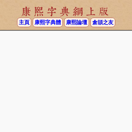
康熙字典網上版
主頁
康熙字典體
康熙論壇
倉頡之友