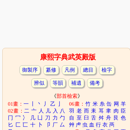
康熙字典武英殿版
御製序
纂修
凡例
總目
檢字
辨似
等韻
補遺
備考
《
部首檢索
》
01畫：
一
丨
丶
丿
乙
亅
06畫：
竹
米
糸
缶
网
羊
02畫：
二
亠
人
儿
入
八
羽
老
而
耒
耳
聿
肉
臣
冂
冖
冫
几
凵
刀
力
勹
自
至
臼
舌
舛
舟
艮
色
匕
匚
匸
十
卜
卩
厂
厶
艸
虍
虫
血
行
衣
襾