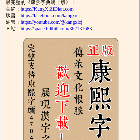
最完整的《康熙字典網上版》！
官網：
https://KangXiZiDian.com
臉書：
https://facebook.com/kangxicj
油管：
https://youtube.com/@kangxicj
Ｂ站：
https://space.bilibili.com/362131683