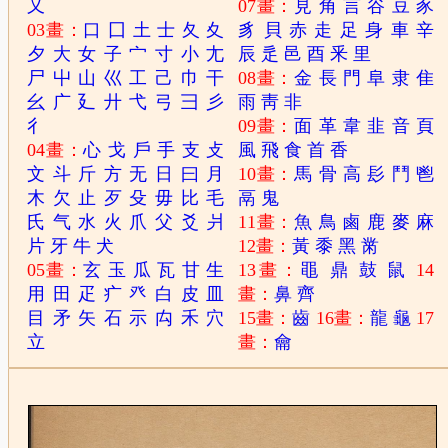
又
07畫：
見
角
言
谷
豆
豕
03畫：
口
囗
土
士
夂
夊
豸
貝
赤
走
足
身
車
辛
夕
大
女
子
宀
寸
小
尢
辰
辵
邑
酉
釆
里
尸
屮
山
巛
工
己
巾
干
08畫：
金
長
門
阜
隶
隹
幺
广
廴
廾
弋
弓
彐
彡
雨
靑
非
彳
09畫：
面
革
韋
韭
音
頁
04畫：
心
戈
戶
手
支
攴
風
飛
食
首
香
文
斗
斤
方
无
日
曰
月
10畫：
馬
骨
高
髟
鬥
鬯
木
欠
止
歹
殳
毋
比
毛
鬲
鬼
氏
气
水
火
爪
父
爻
爿
11畫：
魚
鳥
鹵
鹿
麥
麻
片
牙
牛
犬
12畫：
黃
黍
黑
黹
05畫：
玄
玉
瓜
瓦
甘
生
13畫：
黽
鼎
鼓
鼠
14
用
田
疋
疒
癶
白
皮
皿
畫：
鼻
齊
目
矛
矢
石
示
禸
禾
穴
15畫：
齒
16畫：
龍
龜
17
立
畫：
龠