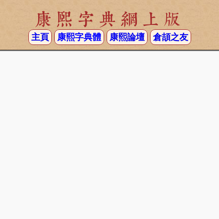
康熙字典網上版
主頁
康熙字典體
康熙論壇
倉頡之友