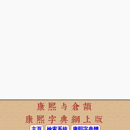
康熙与倉頡
康熙字典網上版
主頁
檢索系統
康熙字典體