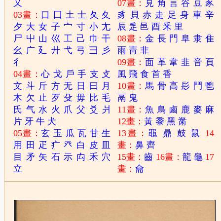
又
07畫：
見
角
言
谷
豆
豕
03畫：
口
囗
土
士
夂
夊
豸
貝
赤
走
足
身
車
辛
夕
大
女
子
宀
寸
小
尢
辰
辵
邑
酉
釆
里
尸
屮
山
巛
工
己
巾
干
08畫：
金
長
門
阜
隶
隹
幺
广
廴
廾
弋
弓
彐
彡
雨
靑
非
彳
09畫：
面
革
韋
韭
音
頁
04畫：
心
戈
戶
手
支
攴
風
飛
食
首
香
文
斗
斤
方
无
日
曰
月
10畫：
馬
骨
高
髟
鬥
鬯
木
欠
止
歹
殳
毋
比
毛
鬲
鬼
氏
气
水
火
爪
父
爻
爿
11畫：
魚
鳥
鹵
鹿
麥
麻
片
牙
牛
犬
12畫：
黃
黍
黑
黹
05畫：
玄
玉
瓜
瓦
甘
生
13畫：
黽
鼎
鼓
鼠
14
用
田
疋
疒
癶
白
皮
皿
畫：
鼻
齊
目
矛
矢
石
示
禸
禾
穴
15畫：
齒
16畫：
龍
龜
17
立
畫：
龠