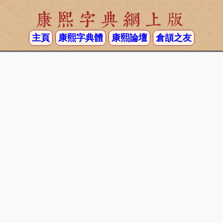
康熙字典網上版
主頁
康熙字典體
康熙論壇
倉頡之友