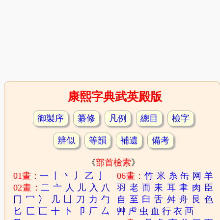
康熙字典武英殿版
御製序
纂修
凡例
總目
檢字
辨似
等韻
補遺
備考
《
部首檢索
》
01畫：
一
丨
丶
丿
乙
亅
06畫：
竹
米
糸
缶
网
羊
02畫：
二
亠
人
儿
入
八
羽
老
而
耒
耳
聿
肉
臣
冂
冖
冫
几
凵
刀
力
勹
自
至
臼
舌
舛
舟
艮
色
匕
匚
匸
十
卜
卩
厂
厶
艸
虍
虫
血
行
衣
襾