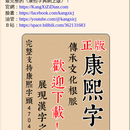
最完整的《康熙字典網上版》！
官網：
https://KangXiZiDian.com
臉書：
https://facebook.com/kangxicj
油管：
https://youtube.com/@kangxicj
Ｂ站：
https://space.bilibili.com/362131683