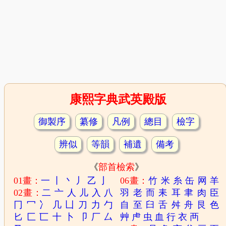
康熙字典武英殿版
御製序
纂修
凡例
總目
檢字
辨似
等韻
補遺
備考
《
部首檢索
》
01畫：
一
丨
丶
丿
乙
亅
06畫：
竹
米
糸
缶
网
羊
02畫：
二
亠
人
儿
入
八
羽
老
而
耒
耳
聿
肉
臣
冂
冖
冫
几
凵
刀
力
勹
自
至
臼
舌
舛
舟
艮
色
匕
匚
匸
十
卜
卩
厂
厶
艸
虍
虫
血
行
衣
襾