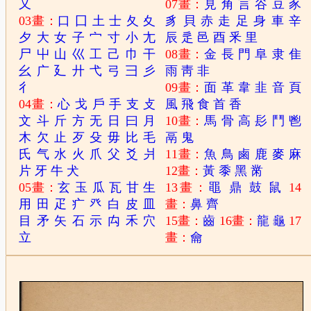
又
07畫：
見
角
言
谷
豆
豕
03畫：
口
囗
土
士
夂
夊
豸
貝
赤
走
足
身
車
辛
夕
大
女
子
宀
寸
小
尢
辰
辵
邑
酉
釆
里
尸
屮
山
巛
工
己
巾
干
08畫：
金
長
門
阜
隶
隹
幺
广
廴
廾
弋
弓
彐
彡
雨
靑
非
彳
09畫：
面
革
韋
韭
音
頁
04畫：
心
戈
戶
手
支
攴
風
飛
食
首
香
文
斗
斤
方
无
日
曰
月
10畫：
馬
骨
高
髟
鬥
鬯
木
欠
止
歹
殳
毋
比
毛
鬲
鬼
氏
气
水
火
爪
父
爻
爿
11畫：
魚
鳥
鹵
鹿
麥
麻
片
牙
牛
犬
12畫：
黃
黍
黑
黹
05畫：
玄
玉
瓜
瓦
甘
生
13畫：
黽
鼎
鼓
鼠
14
用
田
疋
疒
癶
白
皮
皿
畫：
鼻
齊
目
矛
矢
石
示
禸
禾
穴
15畫：
齒
16畫：
龍
龜
17
立
畫：
龠