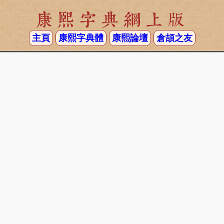
康熙字典網上版
主頁
康熙字典體
康熙論壇
倉頡之友