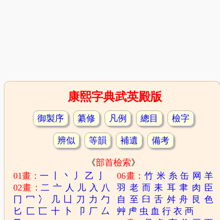
康熙字典武英殿版
御製序
纂修
凡例
總目
檢字
辨似
等韻
補遺
備考
《
部首檢索
》
01畫：
一
丨
丶
丿
乙
亅
06畫：
竹
米
糸
缶
网
羊
02畫：
二
亠
人
儿
入
八
羽
老
而
耒
耳
聿
肉
臣
冂
冖
冫
几
凵
刀
力
勹
自
至
臼
舌
舛
舟
艮
色
匕
匚
匸
十
卜
卩
厂
厶
艸
虍
虫
血
行
衣
襾