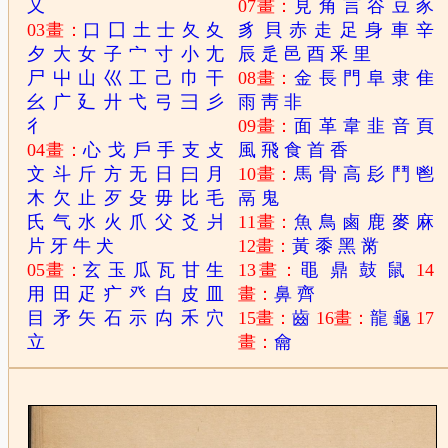
又
07畫：
見
角
言
谷
豆
豕
03畫：
口
囗
土
士
夂
夊
豸
貝
赤
走
足
身
車
辛
夕
大
女
子
宀
寸
小
尢
辰
辵
邑
酉
釆
里
尸
屮
山
巛
工
己
巾
干
08畫：
金
長
門
阜
隶
隹
幺
广
廴
廾
弋
弓
彐
彡
雨
靑
非
彳
09畫：
面
革
韋
韭
音
頁
04畫：
心
戈
戶
手
支
攴
風
飛
食
首
香
文
斗
斤
方
无
日
曰
月
10畫：
馬
骨
高
髟
鬥
鬯
木
欠
止
歹
殳
毋
比
毛
鬲
鬼
氏
气
水
火
爪
父
爻
爿
11畫：
魚
鳥
鹵
鹿
麥
麻
片
牙
牛
犬
12畫：
黃
黍
黑
黹
05畫：
玄
玉
瓜
瓦
甘
生
13畫：
黽
鼎
鼓
鼠
14
用
田
疋
疒
癶
白
皮
皿
畫：
鼻
齊
目
矛
矢
石
示
禸
禾
穴
15畫：
齒
16畫：
龍
龜
17
立
畫：
龠