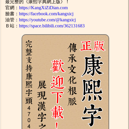
最完整的《康熙字典網上版》！
官網：
https://KangXiZiDian.com
臉書：
https://facebook.com/kangxicj
油管：
https://youtube.com/@kangxicj
Ｂ站：
https://space.bilibili.com/362131683