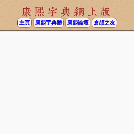
康熙字典網上版
主頁
康熙字典體
康熙論壇
倉頡之友