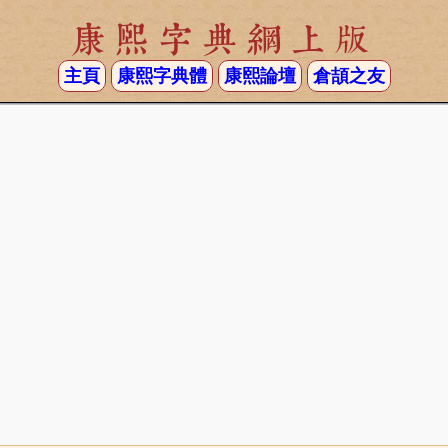
康熙字典網上版
主頁
康熙字典體
康熙論壇
倉頡之友