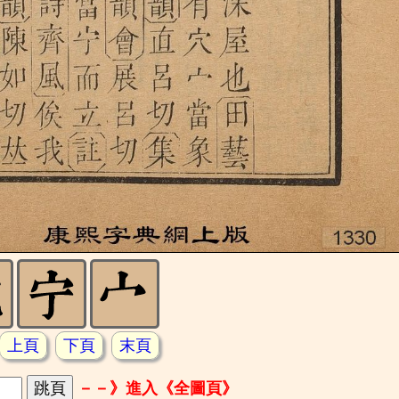
上頁
下頁
末頁
－－》進入《全圖頁》