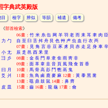
熙字典武英殿版
總目
檢字
辨似
等韻
補遺
備考
《
部首檢索
》
06畫：
竹
米
糸
缶
网
羊
羽
老
而
耒
耳
聿
肉
刀
力
勹
自
至
臼
舌
舛
舟
艮
色
艸
虍
虫
血
行
衣
襾
07畫：
見
角
言
谷
豆
豕
豸
貝
赤
走
足
身
車
寸
小
尢
辰
辵
邑
酉
釆
里
彐
彡
08畫：
金
長
門
阜
隶
隹
雨
靑
非
09畫：
面
革
韋
韭
音
頁
風
飛
食
首
香
日
曰
月
10畫：
馬
骨
高
髟
鬥
鬯
鬲
鬼
爻
爿
11畫：
魚
鳥
鹵
鹿
麥
麻
12畫：
黃
黍
黑
黹
13畫：
黽
鼎
鼓
鼠
14畫：
鼻
齊
白
皮
皿
15畫：
齒
16畫：
龍
龜
17畫：
龠