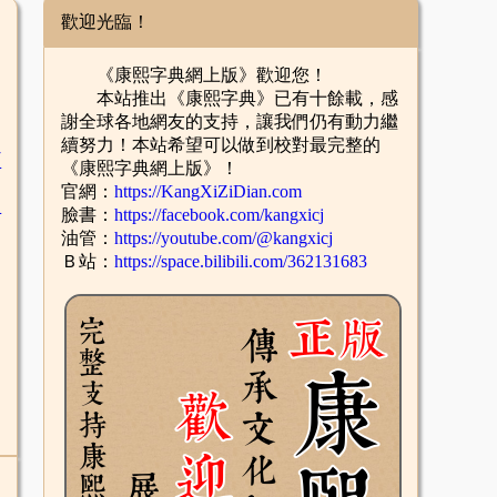
歡迎光臨！
《康熙字典網上版》歡迎您！
本站推出《康熙字典》已有十餘載，感
謝全球各地網友的支持，讓我們仍有動力繼
續努力！本站希望可以做到校對最完整的
臣
《康熙字典網上版》！
官網：
https://KangXiZiDian.com
辛
臉書：
https://facebook.com/kangxicj
油管：
https://youtube.com/@kangxicj
Ｂ站：
https://space.bilibili.com/362131683