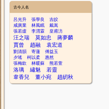
古今人名
呂光升
張學良
吉皎
咸廙業
林風眠
戴嵩
張若虛
李渭霖
皇甫汸
汪之瑞
莫如忠
蔣夢麟
賈曾
趙融
袁宏道
劉清韻
寄蓮
傅益玉
夕瑤
柯以柔
惠然
張梅欽
林暖蘇
熊若萱
洛璃
繡魅
若靈
韋香兒
董小宛
趙紉秋