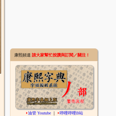
康熙頻道
請大家幫忙按讚與訂閱／關注！
⏵
油管 Youtube
｜
⏵
哔哩哔哩B站