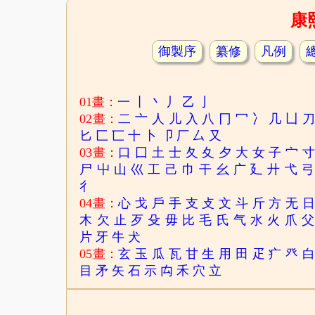
康
御製序
纂修
凡例
01畫：
一
丨
丶
丿
乙
亅
02畫：
二
亠
人
儿
入
八
冂
冖
冫
几
凵
匕
匚
匸
十
卜
卩
厂
厶
又
03畫：
口
囗
土
士
夂
夊
夕
大
女
子
宀
尸
屮
山
巛
工
己
巾
干
幺
广
廴
廾
弋
弓
彳
04畫：
心
戈
戶
手
支
攴
文
斗
斤
方
无
木
欠
止
歹
殳
毋
比
毛
氏
气
水
火
爪
父
片
牙
牛
犬
05畫：
玄
玉
瓜
瓦
甘
生
用
田
疋
疒
癶
目
矛
矢
石
示
禸
禾
穴
立