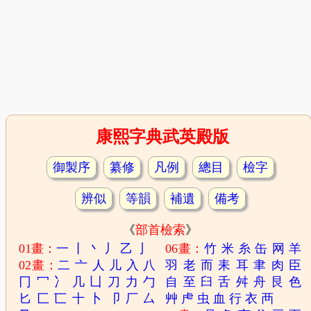
康熙字典武英殿版
御製序
纂修
凡例
總目
檢字
辨似
等韻
補遺
備考
《
部首檢索
》
01畫：
一
丨
丶
丿
乙
亅
06畫：
竹
米
糸
缶
网
羊
02畫：
二
亠
人
儿
入
八
羽
老
而
耒
耳
聿
肉
臣
冂
冖
冫
几
凵
刀
力
勹
自
至
臼
舌
舛
舟
艮
色
匕
匚
匸
十
卜
卩
厂
厶
艸
虍
虫
血
行
衣
襾