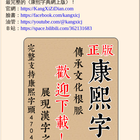
最完整的《康熙字典網上版》！
官網：
https://KangXiZiDian.com
臉書：
https://facebook.com/kangxicj
油管：
https://youtube.com/@kangxicj
Ｂ站：
https://space.bilibili.com/362131683