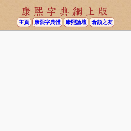
康熙字典網上版
主頁
康熙字典體
康熙論壇
倉頡之友