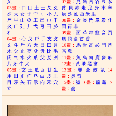
又
07畫：
見
角
言
谷
豆
豕
03畫：
口
囗
土
士
夂
夊
豸
貝
赤
走
足
身
車
辛
夕
大
女
子
宀
寸
小
尢
辰
辵
邑
酉
釆
里
尸
屮
山
巛
工
己
巾
干
08畫：
金
長
門
阜
隶
隹
幺
广
廴
廾
弋
弓
彐
彡
雨
靑
非
彳
09畫：
面
革
韋
韭
音
頁
04畫：
心
戈
戶
手
支
攴
風
飛
食
首
香
文
斗
斤
方
无
日
曰
月
10畫：
馬
骨
高
髟
鬥
鬯
木
欠
止
歹
殳
毋
比
毛
鬲
鬼
氏
气
水
火
爪
父
爻
爿
11畫：
魚
鳥
鹵
鹿
麥
麻
片
牙
牛
犬
12畫：
黃
黍
黑
黹
05畫：
玄
玉
瓜
瓦
甘
生
13畫：
黽
鼎
鼓
鼠
14
用
田
疋
疒
癶
白
皮
皿
畫：
鼻
齊
目
矛
矢
石
示
禸
禾
穴
15畫：
齒
16畫：
龍
龜
17
立
畫：
龠