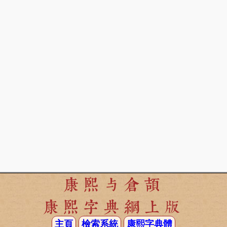
康熙与倉頡
康熙字典網上版
主頁
檢索系統
康熙字典體