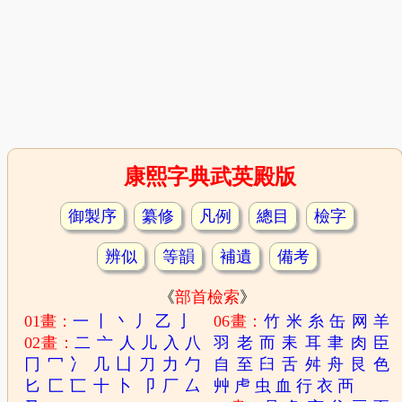
康熙字典武英殿版
御製序
纂修
凡例
總目
檢字
辨似
等韻
補遺
備考
《
部首檢索
》
01畫：
一
丨
丶
丿
乙
亅
06畫：
竹
米
糸
缶
网
羊
02畫：
二
亠
人
儿
入
八
羽
老
而
耒
耳
聿
肉
臣
冂
冖
冫
几
凵
刀
力
勹
自
至
臼
舌
舛
舟
艮
色
匕
匚
匸
十
卜
卩
厂
厶
艸
虍
虫
血
行
衣
襾