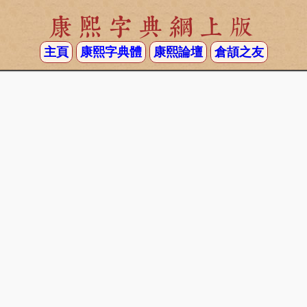
康熙字典網上版
主頁
康熙字典體
康熙論壇
倉頡之友