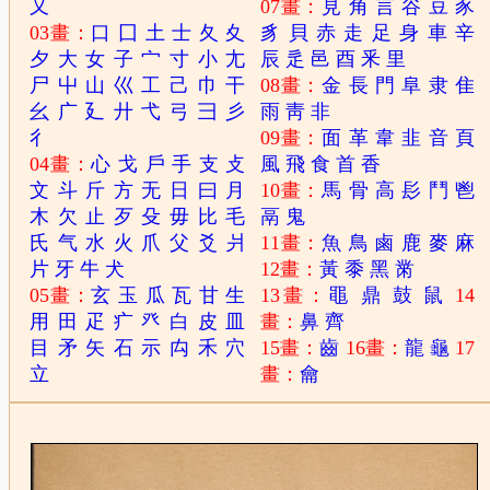
又
07畫：
見
角
言
谷
豆
豕
03畫：
口
囗
土
士
夂
夊
豸
貝
赤
走
足
身
車
辛
夕
大
女
子
宀
寸
小
尢
辰
辵
邑
酉
釆
里
尸
屮
山
巛
工
己
巾
干
08畫：
金
長
門
阜
隶
隹
幺
广
廴
廾
弋
弓
彐
彡
雨
靑
非
彳
09畫：
面
革
韋
韭
音
頁
04畫：
心
戈
戶
手
支
攴
風
飛
食
首
香
文
斗
斤
方
无
日
曰
月
10畫：
馬
骨
高
髟
鬥
鬯
木
欠
止
歹
殳
毋
比
毛
鬲
鬼
氏
气
水
火
爪
父
爻
爿
11畫：
魚
鳥
鹵
鹿
麥
麻
片
牙
牛
犬
12畫：
黃
黍
黑
黹
05畫：
玄
玉
瓜
瓦
甘
生
13畫：
黽
鼎
鼓
鼠
14
用
田
疋
疒
癶
白
皮
皿
畫：
鼻
齊
目
矛
矢
石
示
禸
禾
穴
15畫：
齒
16畫：
龍
龜
17
立
畫：
龠