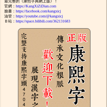
最完整的《康熙字典網上版》！
官網：
https://KangXiZiDian.com
臉書：
https://facebook.com/kangxicj
油管：
https://youtube.com/@kangxicj
Ｂ站：
https://space.bilibili.com/362131683