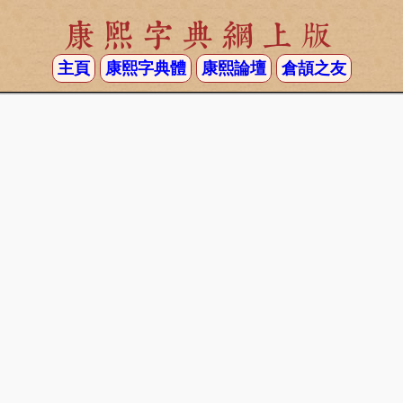
康熙字典網上版
主頁
康熙字典體
康熙論壇
倉頡之友