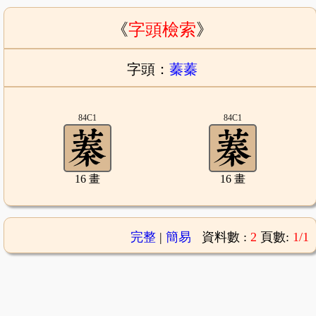
《
字頭檢索
》
字頭：
蓁蓁
84C1
84C1
16 畫
16 畫
完整
|
簡易
資料數 :
2
頁數:
1/1