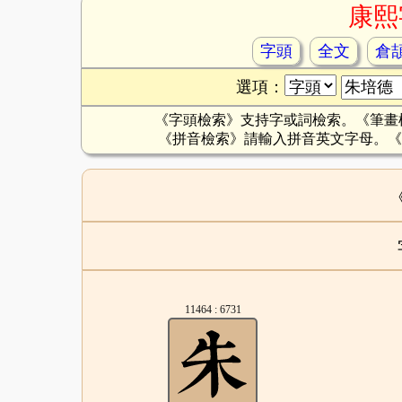
康熙
字頭
全文
倉
選項：
《字頭檢索》支持字或詞檢索。《筆畫
《拼音檢索》請輸入拼音英文字母。《
11464 : 6731