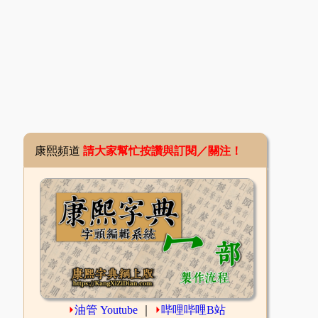
康熙頻道
請大家幫忙按讚與訂閱／關注！
⏵
油管 Youtube
｜
⏵
哔哩哔哩B站