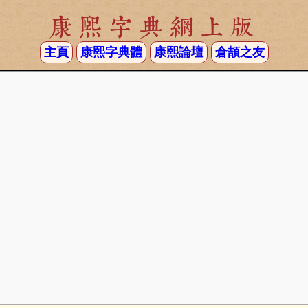
康熙字典網上版
主頁
康熙字典體
康熙論壇
倉頡之友