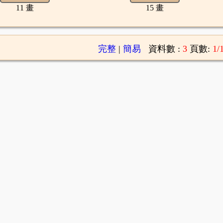
11 畫
15 畫
完整
|
簡易
資料數 :
3
頁數:
1/