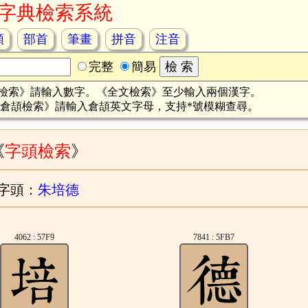
字典檢索系統
頡
部首
筆畫
拼音
注音
完整
簡易
檢索》請輸入數字。《全文檢索》至少輸入兩個漢字。
倉頡檢索》請輸入倉頡英文字母，支持*號模糊查尋。
《
字頭檢索
》
字頭：
朱培德
4062 : 57F9
7841 : 5FB7