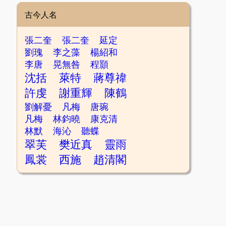
古今人名
張二奎
張二奎
延定
劉瑰
李之藻
楊紹和
李唐
晃無咎
程顥
沈括
萊特
蔣尊禕
許虔
謝重輝
陳鶴
劉解憂
凡梅
唐琬
凡梅
林鈞曉
康克清
林默
海沁
聽蝶
翠芙
樊近真
靈雨
鳳裳
西施
趙清閣