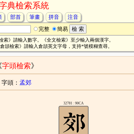
字典檢索系統
頡
部首
筆畫
拼音
注音
完整
簡易
檢索》請輸入數字。《全文檢索》至少輸入兩個漢字。
倉頡檢索》請輸入倉頡英文字母，支持*號模糊查尋。
《
字頭檢索
》
字頭：
孟郊
32781 : 90CA