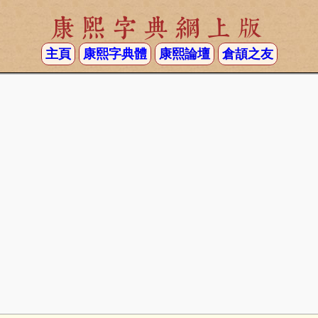
康熙字典網上版
主頁
康熙字典體
康熙論壇
倉頡之友