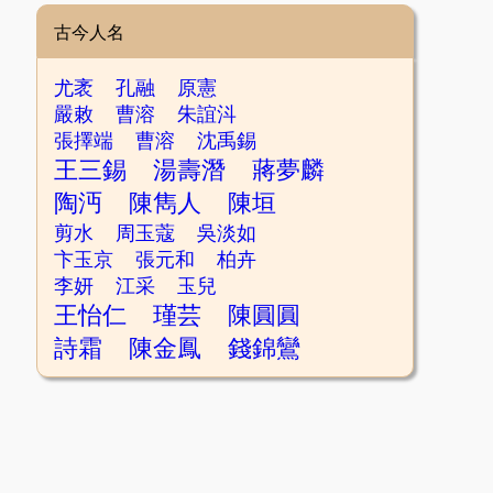
古今人名
尤袤
孔融
原憲
嚴敕
曹溶
朱誼㳆
張擇端
曹溶
沈禹錫
王三錫
湯壽潛
蔣夢麟
陶沔
陳雋人
陳垣
剪水
周玉蔻
吳淡如
卞玉京
張元和
柏卉
李妍
江采
玉兒
王怡仁
瑾芸
陳圓圓
詩霜
陳金鳳
錢錦鸞