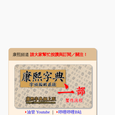
康熙頻道
請大家幫忙按讚與訂閱／關注！
⏵
油管 Youtube
｜
⏵
哔哩哔哩B站