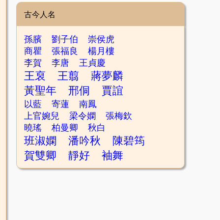
古今人名
孫臏
劉子伯
崇侯虎
商瞿
張福良
楊月樓
李賀
李唐
王貞慶
王裒
王翦
蔣夢麟
黃聖年
邢侗
賈誼
以藍
寄蓮
南鳳
上官婉兒
梁令嫻
張梅欽
曉瑤
柏曼卿
秋白
班淑嫻
潘吟秋
陳碧筠
賀雙卿
靜好
袖舞