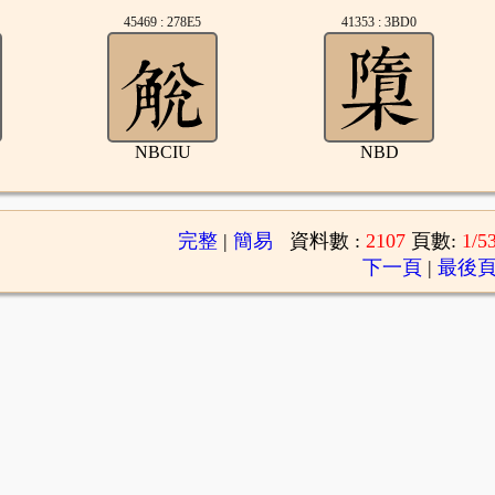
45469 : 278E5
41353 : 3BD0
NBCIU
NBD
完整
|
簡易
資料數 :
2107
頁數:
1/5
下一頁
|
最後