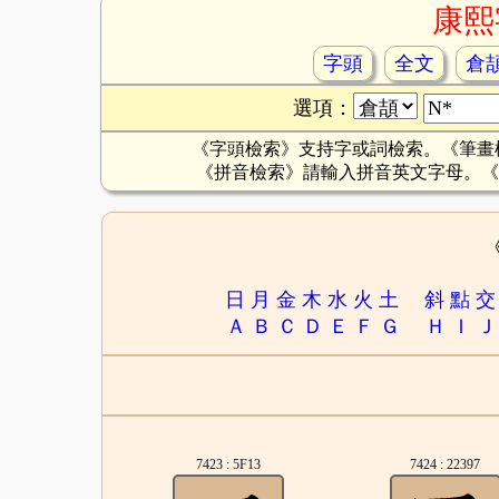
康熙
字頭
全文
倉
選項：
《字頭檢索》支持字或詞檢索。《筆畫
《拼音檢索》請輸入拼音英文字母。《
日
月
金
木
水
火
土
斜
點
交
Ａ
Ｂ
Ｃ
Ｄ
Ｅ
Ｆ
Ｇ
Ｈ
Ｉ
Ｊ
7423 : 5F13
7424 : 22397