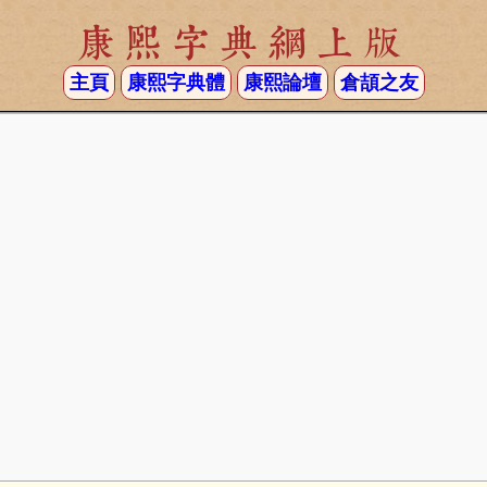
康熙字典網上版
主頁
康熙字典體
康熙論壇
倉頡之友