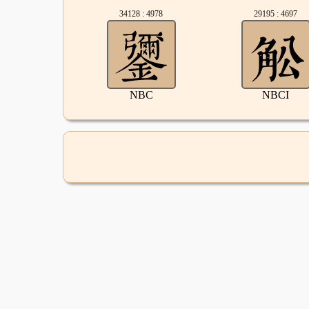
34128 : 4978
29195 : 4697
NBC
NBCI