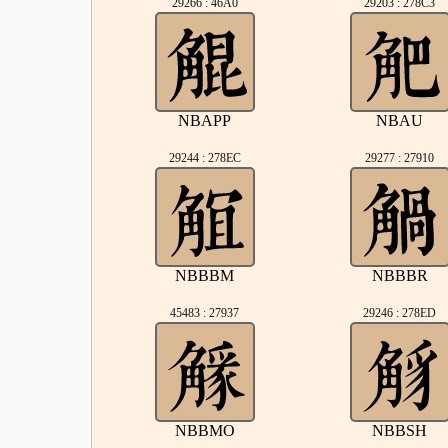
29266 : 46A0
29203 : 278C3
NBAPP
NBAU
29244 : 278EC
29277 : 27910
NBBBM
NBBBR
45483 : 27937
29246 : 278ED
NBBMO
NBBSH