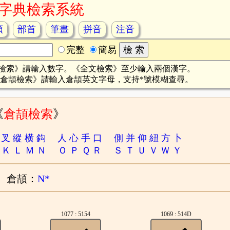
字典檢索系統
頡
部首
筆畫
拼音
注音
完整
簡易
檢索》請輸入數字。《全文檢索》至少輸入兩個漢字。
倉頡檢索》請輸入倉頡英文字母，支持*號模糊查尋。
《
倉頡檢索
》
叉
縱
横
鈎
人
心
手
口
側
并
仰
紐
方
卜
Ｋ
Ｌ
Ｍ
Ｎ
Ｏ
Ｐ
Ｑ
Ｒ
Ｓ
Ｔ
Ｕ
Ｖ
Ｗ
Ｙ
倉頡：
N*
1077 : 5154
1069 : 514D