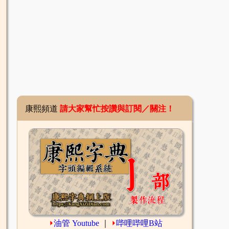
康熙頻道
請大家幫忙按讚與訂閱／關注！
⏵
油管 Youtube
｜
⏵
哔哩哔哩B站