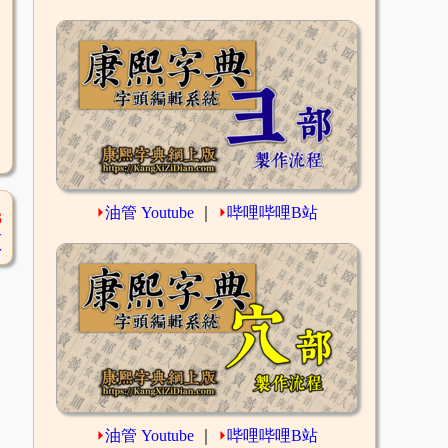
⏵
油管 Youtube
｜
⏵
哔哩哔哩B站
3
頁
⏵
油管 Youtube
｜
⏵
哔哩哔哩B站