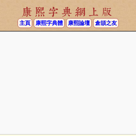
康熙字典網上版
主頁
康熙字典體
康熙論壇
倉頡之友