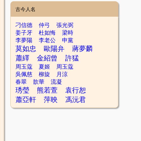
古今人名
刁信德
仲弓
張光弼
姜子牙
杜如悔
梁時
李夢陽
李老公
申黨
莫如忠
歐陽弁
蔣夢麟
蕭繹
金紹曾
許猛
周玉蔻
夏姬
周玉蔻
吳佩慈
柳旋
月涼
春翠
歆華
流凝
琇瑩
熊若萱
袁行恕
蕭亞軒
萍映
馮沅君