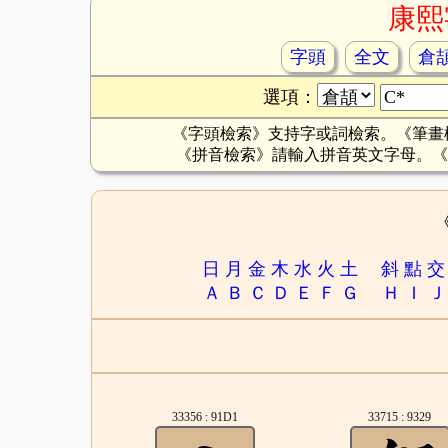
康熙
字頭
全文
倉
選項：
《字頭檢索》支持字或詞檢索。《筆畫
《拼音檢索》請輸入拼音英文字母。《
日
月
金
木
水
火
土
斜
點
交
Ａ
Ｂ
Ｃ
Ｄ
Ｅ
Ｆ
Ｇ
Ｈ
Ｉ
Ｊ
33356 : 91D1
33715 : 9329