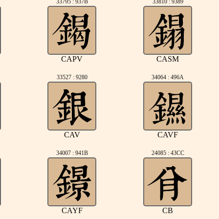
33795 : 937B
33810 : 9389
CAPV
CASM
33527 : 9280
34064 : 496A
CAV
CAVF
34007 : 941B
24085 : 43CC
CAYF
CB