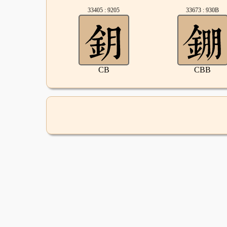
33405 : 9205
33673 : 930B
CB
CBB