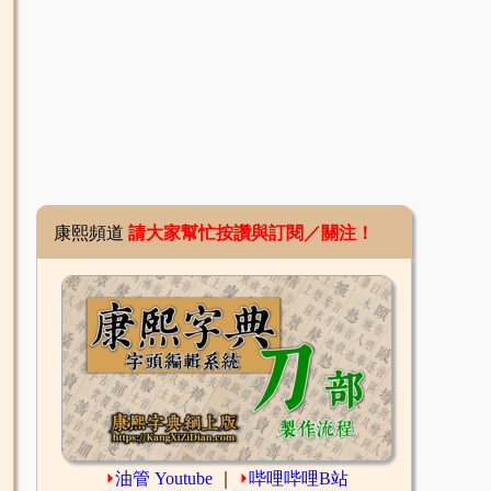
康熙頻道
請大家幫忙按讚與訂閱／關注！
⏵
油管 Youtube
｜
⏵
哔哩哔哩B站