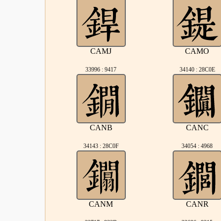
CAMJ
CAMO
33996 : 9417
34140 : 28C0E
CANB
CANC
34143 : 28C0F
34054 : 4968
CANM
CANR