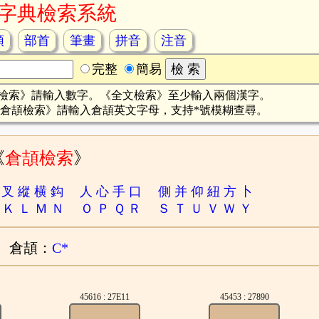
字典檢索系統
頡
部首
筆畫
拼音
注音
完整
簡易
檢索》請輸入數字。《全文檢索》至少輸入兩個漢字。
倉頡檢索》請輸入倉頡英文字母，支持*號模糊查尋。
《
倉頡檢索
》
叉
縱
横
鈎
人
心
手
口
側
并
仰
紐
方
卜
Ｋ
Ｌ
Ｍ
Ｎ
Ｏ
Ｐ
Ｑ
Ｒ
Ｓ
Ｔ
Ｕ
Ｖ
Ｗ
Ｙ
倉頡：
C*
45616 : 27E11
45453 : 27890