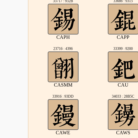
33717 : 932B
33686 : 9315
CAPH
CAPP
23716 : 4396
33399 : 9200
CASMM
CAU
33916 : 93DD
34033 : 28B5C
CAWE
CAWS