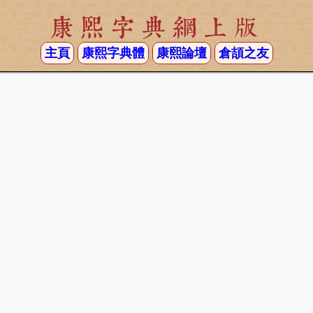
康熙字典網上版
主頁
康熙字典體
康熙論壇
倉頡之友