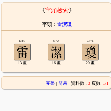
《
字頭檢索
》
字頭：
雷潔瓊
96F7
6F54
74CA
13 畫
16 畫
20 畫
完整
|
簡易
資料數 :
3
頁數:
1/1