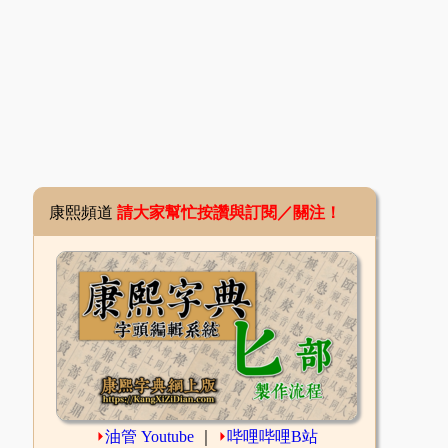
康熙頻道
請大家幫忙按讚與訂閱／關注！
⏵
油管 Youtube
｜
⏵
哔哩哔哩B站