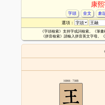
康熙
字頭
全文
倉
選項：
《字頭檢索》支持字或詞檢索。《筆畫
《拼音檢索》請輸入拼音英文字母。《
16866 : 738B