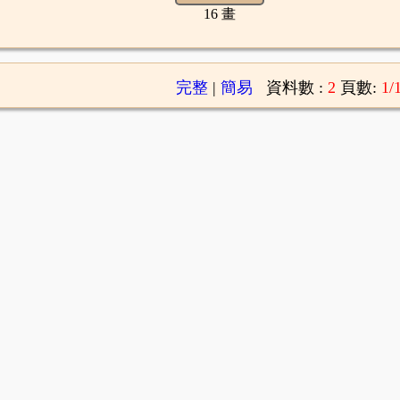
16 畫
完整
|
簡易
資料數 :
2
頁數:
1/