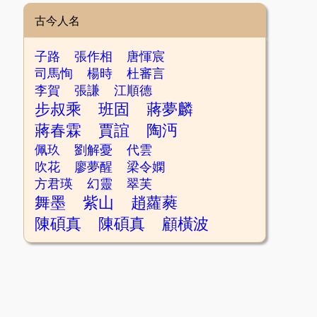
古今人名
子路
張作相
唐惲宸
司馬恂
楊時
杜審言
李賀
張謙
江順德
步叔乘
班固
蔣夢麟
蔣春霖
賈誼
陶沔
佩玖
劉解憂
代雲
吹花
廖夢醒
梁令嫻
方君瑛
幻靈
翠芙
舞墨
紫山
趙蘿蕤
陳碩真
陳碩真
顧橫波