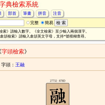
字典檢索系統
頡
部首
筆畫
拼音
注音
完整
簡易
檢索》請輸入數字。《全文檢索》至少輸入兩個漢字。
倉頡檢索》請輸入倉頡英文字母，支持*號模糊查尋。
《
字頭檢索
》
字頭：
王融
27732 : 878D