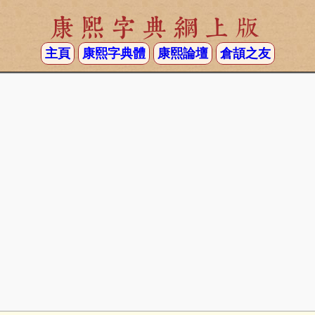
康熙字典網上版
主頁
康熙字典體
康熙論壇
倉頡之友