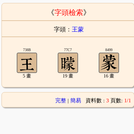
《
字頭檢索
》
字頭：
王蒙
738B
77C7
8499
5 畫
19 畫
16 畫
完整
|
簡易
資料數 :
3
頁數:
1/1