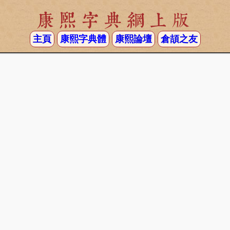
康熙字典網上版
主頁
康熙字典體
康熙論壇
倉頡之友