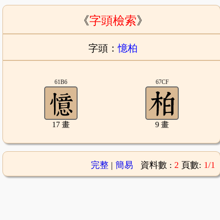
《
字頭檢索
》
字頭：
憶柏
61B6
67CF
17 畫
9 畫
完整
|
簡易
資料數 :
2
頁數:
1/1