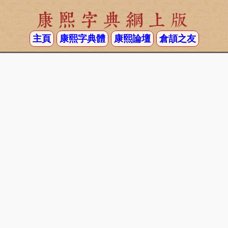
康熙字典網上版
主頁
康熙字典體
康熙論壇
倉頡之友