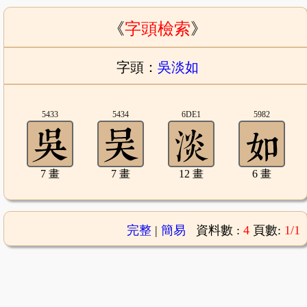
《
字頭檢索
》
字頭：
吳淡如
5433
5434
6DE1
5982
7 畫
7 畫
12 畫
6 畫
完整
|
簡易
資料數 :
4
頁數:
1/1