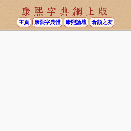
康熙字典網上版
主頁
康熙字典體
康熙論壇
倉頡之友