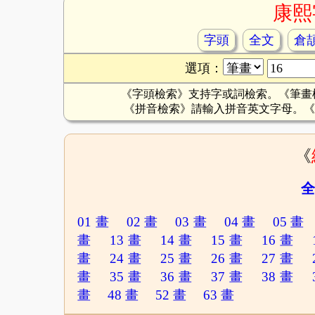
康熙
字頭
全文
倉
選項：
《字頭檢索》支持字或詞檢索。《筆畫
《拼音檢索》請輸入拼音英文字母。《
《
全
01 畫
02 畫
03 畫
04 畫
05 畫
畫
13 畫
14 畫
15 畫
16 畫
畫
24 畫
25 畫
26 畫
27 畫
畫
35 畫
36 畫
37 畫
38 畫
畫
48 畫
52 畫
63 畫