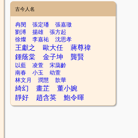
古今人名
冉閔
張定璠
張嘉璈
劉溥
揚雄
張方起
徐燦
李嘉祐
沈思孝
王獻之
歐大任
蔣尊禕
鍾蔭棠
金子坤
龔賢
以藍
凌萱
宋藹齡
南春
小玉
幼萱
林文月
潤慧
歆華
綺幻
畫芷
董小婉
靜好
趙含英
鮑令暉