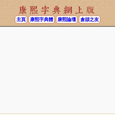
康熙字典網上版
主頁
康熙字典體
康熙論壇
倉頡之友