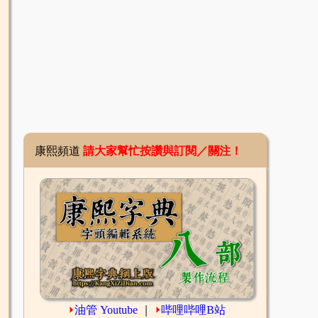
康熙頻道
請大家幫忙按讚與訂閱／關注！
⏵
油管 Youtube
｜
⏵
哔哩哔哩B站