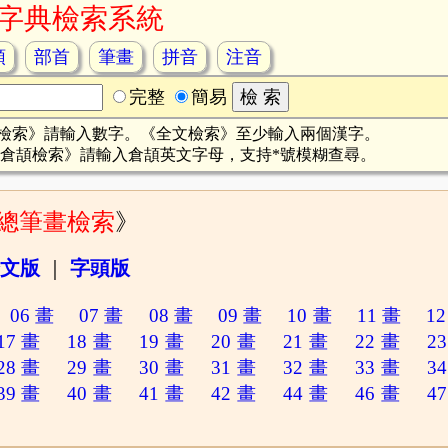
字典檢索系統
頡
部首
筆畫
拼音
注音
完整
簡易
檢索》請輸入數字。《全文檢索》至少輸入兩個漢字。
倉頡檢索》請輸入倉頡英文字母，支持*號模糊查尋。
總筆畫檢索
》
文版
｜
字頭版
06 畫
07 畫
08 畫
09 畫
10 畫
11 畫
12
17 畫
18 畫
19 畫
20 畫
21 畫
22 畫
23
28 畫
29 畫
30 畫
31 畫
32 畫
33 畫
34
39 畫
40 畫
41 畫
42 畫
44 畫
46 畫
47