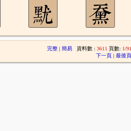
完整
|
簡易
資料數 :
3611
頁數:
1/9
下一頁
|
最後